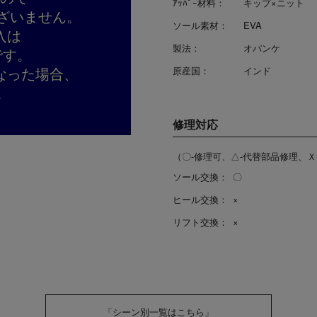
ｱｯﾊﾟｰ材料：
キップ×ニット
ざいません。
ソール素材：
EVA
入は
製法：
オパンケ
です。
なった場合、
原産国：
インド
。
修理対応
（〇-修理可、△-代替部品修理、Ｘ
ソール交換：
〇
ヒール交換：
×
リフト交換：
×
「シーン別一覧はこちら」