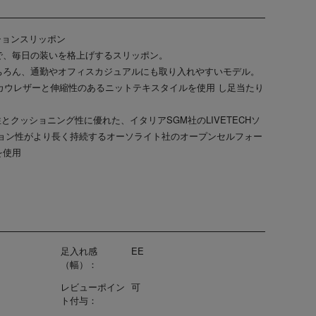
ションスリッポン
で、毎日の装いを格上げするスリッポン。
ちろん、通勤やオフィスカジュアルにも取り入れやすいモデル。
カウレザーと伸縮性のあるニットテキスタイルを使用 し足当たり
とクッショニング性に優れた、イタリアSGM社のLIVETECHソ
ション性がより長く持続するオーソライト社のオープンセルフォー
を使用
足入れ感
EE
（幅）：
レビューポイン
可
ト付与：