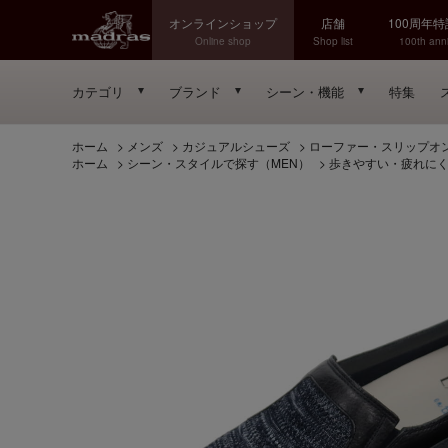
オンラインショップ
店舗
100周年
Online shop
Shop list
100th anni
カテゴリ
ブランド
シーン・機能
特集
ホーム
>
メンズ
>
カジュアルシューズ
>
ローファー・スリップオ
ホーム
>
シーン・スタイルで探す（MEN）
>
歩きやすい・疲れに