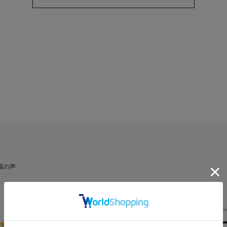
様の声
★
5
4.0
★
4