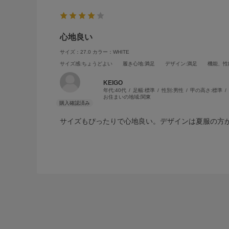
心地良い
サイズ：27.0
カラー：WHITE
サイズ感
:ちょうどよい
履き心地
:満足
デザイン
:満足
機能、性
KEIGO
年代:
40代
足幅:
標準
性別:
男性
甲の高さ:
標準
お住まいの地域:
関東
サイズもぴったりで心地良い。デザインは夏服の方