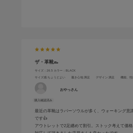
ザ・革靴👞
サイズ：26.5
カラー：BLACK
サイズ感
:ちょうどよい
履き心地
:満足
デザイン
:満足
機能、性
おやっさん
最近の革靴はラバーソウルが多く、ウォーキング意識し
です👍
アウトレットで2足纏めて割引。ストック考えて価