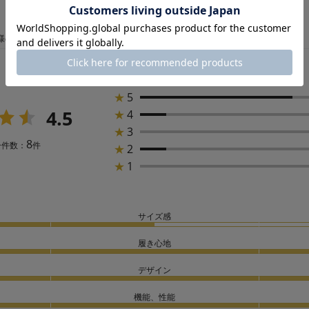
様の声
★
5
4.5
★
4
★
3
8
ー件数：
件
★
2
★
1
サイズ感
履き心地
デザイン
機能、性能