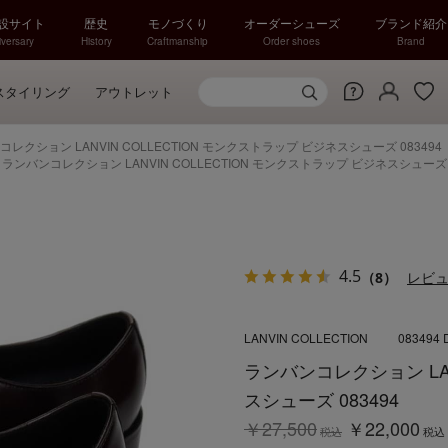
特設サイト
歴史
モノづくり
オーダーシューズ
ブランド紹介
versary
History
Craftmanship
Order shoes
Brand
スタイリング
アウトレット
レクション LANVIN COLLECTION モンクストラップ ビジネスシューズ 083494
>
ランバンコレクション LANVIN COLLECTION モンクストラップ ビジネスシューズ 0
4.5
（8）
レビ
LANVIN COLLECTION
083494
ランバンコレクション LAN
スシューズ 083494
￥27,500
￥22,000
税込
税込