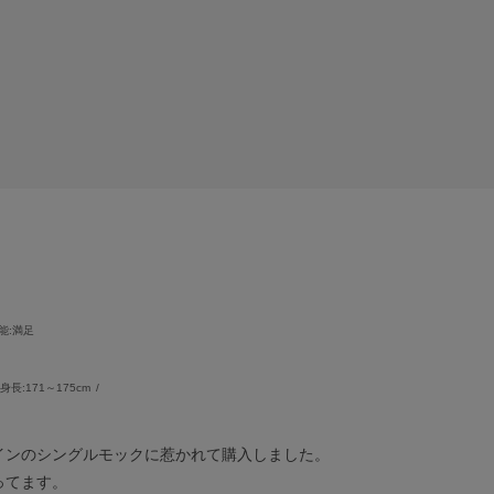
能
:満足
身長:
171～175cm
インのシングルモックに惹かれて購入しました。
ってます。