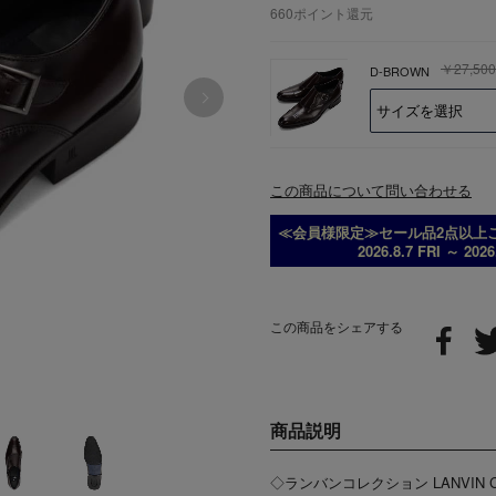
660
ポイント還元
￥27,500
D-BROWN
この商品について問い合わせる
≪会員様限定≫セール品2点以上ご
2026.8.7 FRI ～ 202
この商品をシェアする
商品説明
◇ランバンコレクション LANVIN 