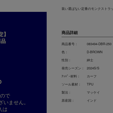
装い選ばない定番のモンクストラ
商品詳細
定】
商品
商品番号：
083494-DBR-250
色：
D-BROWN
性別：
紳士
発売シーズン：
2024S/S
ｱｯﾊﾟｰ材料：
カーフ
D
ソール素材：
TPU
製法：
マッケイ
すので
原産国：
インド
ざいません。
入は