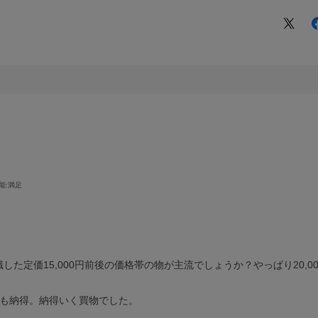
能
:満足
た定価15,000円前後の価格帯の物が主流でしょうか？やっぱり20,
格も納得。納得いく買物でした。