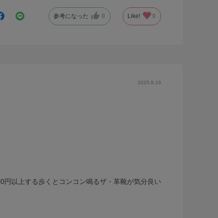
参考になった
0
Like!
0
2025.8.19
000円以上する歩くとコンコン鳴るザ・革靴が気分良い