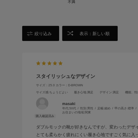
不満
絞り込み
表示：新しい順
スタイリッシュなデザイン
サイズ：25.0
カラー：D-BROWN
サイズ感
:ちょうどよい
履き心地
:満足
デザイン
:満足
機能、性
masaki
年代:
50代
性別:
男性
足幅:
細め
甲の高さ:
標準
お住まいの地域:
関東
ダブルモックの靴が好きなんですが、変わったデザ
とても柔らかく疲れにくい履き心地ですごく気に入