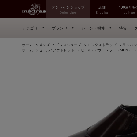
オンラインショップ
店舗
100周年
Online shop
Shop list
100th anni
カテゴリ
ブランド
シーン・機能
特集
ホーム
>
メンズ
>
ドレスシューズ
>
モンクストラップ
>
ランバンコ
ホーム
>
セール / アウトレット
>
セール / アウトレット（MEN）