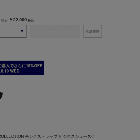
￥22,000
税込
税込
カートに入れる
店舗在庫
購入でさらに15%OFF
6.8.19 WED
COLLECTION モンクストラップ ビジネスシューズ◇