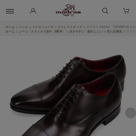
ホーム
>
メンズ
>
ドレスシューズ
>
ストレートチップ
>
マドラス madras 『GRAMPUS
ホーム
>
シーン・スタイルで探す（MEN）
>
歩きやすい・疲れにくい
>
見た目重視
>
マドラス