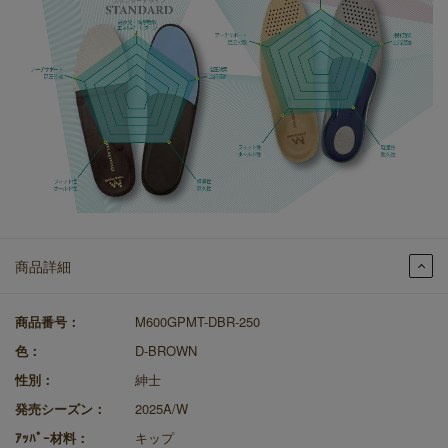
商品詳細
商品番号：
M600GPMT-DBR-250
色：
D-BROWN
性別：
紳士
発売シーズン：
2025A/W
ｱｯﾊﾟｰ材料：
キップ