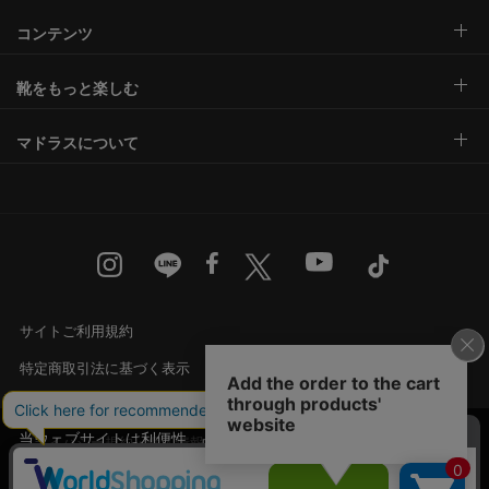
コンテンツ
靴をもっと楽しむ
マドラスについて
サイトご利用規約
特定商取引法に基づく表示
古物営業法に基づく表示
当ウェブサイトは利便性、品質維持・向上を目的
プライバシー規約・個人情報の取り扱い
にCookieを使用しております。詳細は
プライバシ
承諾する
カスタマーハラスメントに対する基本方針
ー規約
をご覧ください。