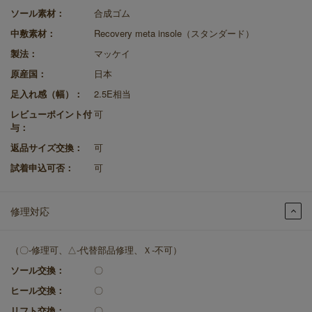
ソール素材：
合成ゴム
中敷素材：
Recovery meta insole（スタンダード）
製法：
マッケイ
原産国：
日本
足入れ感（幅）：
2.5E相当
レビューポイント付
可
与：
返品サイズ交換：
可
試着申込可否：
可
修理対応
（〇-修理可、△-代替部品修理、Ｘ-不可）
ソール交換：
〇
ヒール交換：
〇
リフト交換：
〇