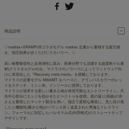
商品説明
◇madras×GRAMPUSコラボモデル madras 足裏から蓄積する疲労感
を、指圧効果が歩くたびにリカバリー。◇
高い衝撃吸収性と反発弾性に富み、医療分野でも活躍する超柔軟ゲル素
材(クリスタルゲル®)を、マドラスのノウハウによってフットウェア向
けに具現化した『Recovery meta insole』を搭載しております。
マドラスの定番モデル M600MT をベースに、グランパスカラーのレッ
ドをステッチ、ミシン糸、インソールに使用しております。
マドラスが追求する新しい履き心地が体現可能なエントリーライン。爪
先中心部分にエッジを効かせたビークトゥを使用。底の返り(屈曲)の良
さえを重視したマッケイ製法を用い、端正で柔靭な構造に。見た目の美
したと機能性(履き心地)がバランス良く追及された秀逸なドレスライ
ン。フォーマルに対応したバルモラル式(内羽根式)のストレートチップ
デザインです。
【Recovery meta insole】