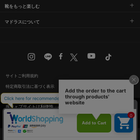
靴をもっと楽しむ
マドラスについて
サイトご利用規約
特定商取引法に基づく表示
古物営業法に基づく表示
当ウェブサイトは利便性、品質維持・向上を目的
プライバシー規約・個人情報の取り扱い
にCookieを使用しております。詳細は
プライバシ
承諾する
カスタマーハラスメントに対する基本方針
ー規約
をご覧ください。
Language
English
中文