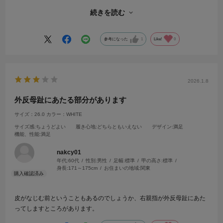
皮がのびてフィットするようになるまであとどのくらいかかるのかと思
続きを読む
うとなかなか履く気が起きず、
ちょっと後悔している。
特許の中敷きは指圧されている感があって良かった。
参考になった
1
Like!
0
2026.1.8
外反母趾にあたる部分があります
サイズ：26.0
カラー：WHITE
サイズ感
:ちょうどよい
履き心地
:どちらともいえない
デザイン
:満足
機能、性能
:満足
nakcy01
年代:
60代
性別:
男性
足幅:
標準
甲の高さ:
標準
身長:
171～175cm
お住まいの地域:
関東
皮がなじむ前ということもあるのでしょうか、右親指が外反母趾にあた
ってしますところがあります。