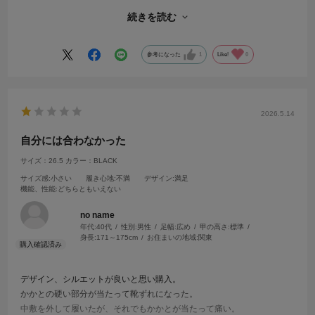
こと2ヶ月以上、ようやく１日履き続けるのに挑戦しようかと言うとこ
続きを読む
ろです。
中敷きの感じは非常に良いのも評価に悩んだところですね。
参考になった
1
Like!
0
2026.5.14
自分には合わなかった
サイズ：26.5
カラー：BLACK
サイズ感
:小さい
履き心地
:不満
デザイン
:満足
機能、性能
:どちらともいえない
no name
年代:
40代
性別:
男性
足幅:
広め
甲の高さ:
標準
身長:
171～175cm
お住まいの地域:
関東
デザイン、シルエットが良いと思い購入。
かかとの硬い部分が当たって靴ずれになった。
中敷を外して履いたが、それでもかかとが当たって痛い。