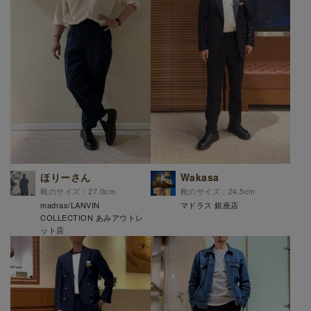
ほりーさん
Wakasa
靴のサイズ：27.0cm
靴のサイズ：24.5cm
madras/LANVIN
マドラス 銀座店
COLLECTION あみアウトレ
ット店