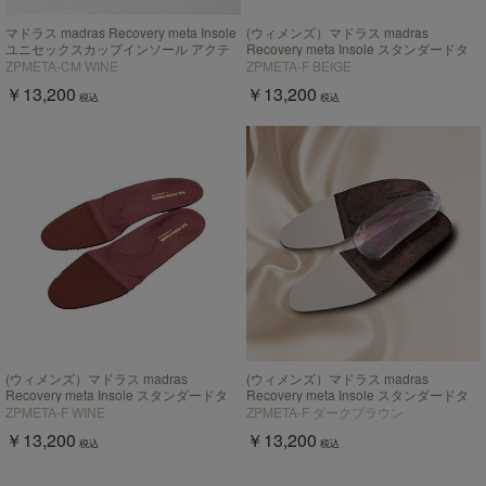
マドラス madras Recovery meta Insole
(ウィメンズ）マドラス madras
ユニセックスカップインソール アクテ
Recovery meta Insole スタンダードタ
ィブタイプ【返品不可商品】
イプ "歩行の質を上げる”【返品不可商
ZPMETA-CM WINE
ZPMETA-F BEIGE
品】
￥13,200
￥13,200
税込
税込
(ウィメンズ）マドラス madras
(ウィメンズ）マドラス madras
Recovery meta Insole スタンダードタ
Recovery meta Insole スタンダードタ
イプ "歩行の質を上げる”【返品不可商
イプ "歩行の質を上げる”【返品不可商
ZPMETA-F WINE
ZPMETA-F ダークブラウン
品】
品】
￥13,200
￥13,200
税込
税込