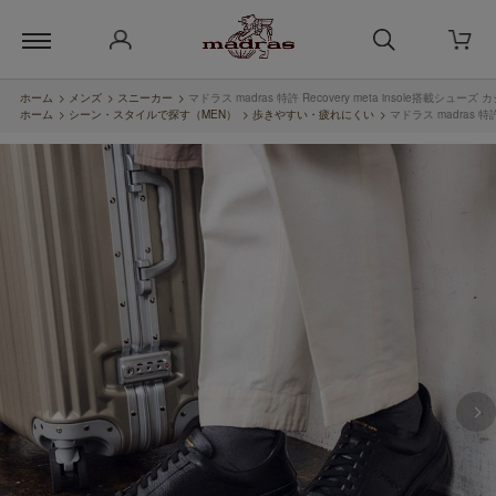
ホーム
>
メンズ
>
スニーカー
>
マドラス madras 特許 Recovery meta insole搭載シ
ホーム
>
シーン・スタイルで探す（MEN）
>
歩きやすい・疲れにくい
>
マドラス madras 特