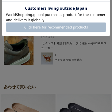
2025.7.4
マドラスオンラインショップ6月のランキング
TOP３～MEN's編～
モリゾー
マドラスオンラインショップ
2025.4.28
【メンズ】履き口のカーブに注目👀quickFITス
ニーカー
Y
マドラス 栄久屋大通店
あわせて買いたい