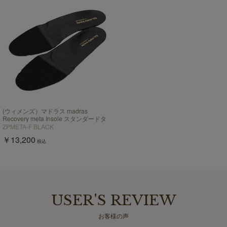
(ウィメンズ）マドラス madras
Recovery meta Insole スタンダードタ
イプ "歩行の質を上げる”【返品不可商
ZPMETA-F BLACK
品】
￥13,200
税込
USER'S REVIEW
お客様の声