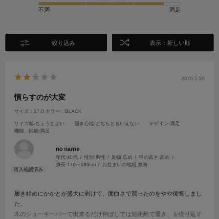
不満
満足
絞り込み
表示：新しい順
2026.5.20
慣らすのが大変
サイズ：27.0
カラー：BLACK
サイズ感
:ちょうどよい
履き心地
:どちらともいえない
デザイン
:満足
機能、性能
:満足
no name
年代:
40代
性別:
男性
足幅:
広め
甲の高さ:
高め
身長:
176～180cm
お住まいの地域:
東海
履き始めにかかとが盛大に剥けて、面白さで買ったのをやや後悔しまし
た。
木のシューキーパーで出来るだけ伸ばしては短距離で履き、を繰り返す