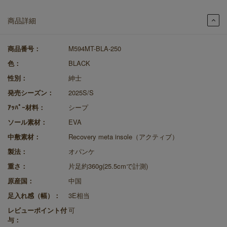
商品詳細
商品番号：
M594MT-BLA-250
色：
BLACK
性別：
紳士
発売シーズン：
2025S/S
ｱｯﾊﾟｰ材料：
シープ
ソール素材：
EVA
中敷素材：
Recovery meta insole（アクティブ）
製法：
オパンケ
重さ：
片足約360g(25.5cmで計測)
原産国：
中国
足入れ感（幅）：
3E相当
レビューポイント付
可
与：