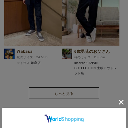
Wakasa
6歳男児のお父さん
靴のサイズ：24.5cm
靴のサイズ：26.0cm
マドラス 銀座店
madras/LANVIN
COLLECTION 土岐アウトレ
ット店
もっと見る
STAFF BLOG
スタッフブログ