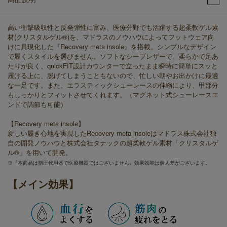
高い衝撃吸収性と反発弾性に富み、医療分野でも活躍する超柔軟ゲル素
材(クリスタルゲル®)を、マドラスのノウハウによってフットウェア向
けに具現化した『Recovery meta insole』を搭載。シンプルなデザイン
で履くスタイルを選びません。ソフトなシープレザーで、柔らかで足あ
たりが良く、quickFIT設計カウンターで立ったまま瞬時に簡単にスッと
履ける上に、脱げてしまうこともないので、忙しい朝やお出かけに最適
な一足です。また、エラスティックシューレースの伸縮により、甲部分
もしっかりとフィットさせてくれます。（マグネット式シューレースエ
ンドで調節も可能）
【Recovery meta insole】
新しい履き心地を実現したRecovery meta insoleはマドラス株式会社独
自の開発ノウハウと株式会社タナックの超柔軟ゲル素材「クリスタルゲ
ル®」を用いて開発。
※『本商品は指圧代用器で医療機器ではございません』効果効能は個人差がございます。
【メイン効果】