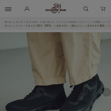
ホーム
>
メンズ
>
スニーカー
>
ローカット
>
マドラス madras メタインソール搭載シューズ
ホーム
>
シーン・スタイルで探す（MEN）
>
歩きやすい・疲れにくい
>
歩きやすさ重視
>
マ