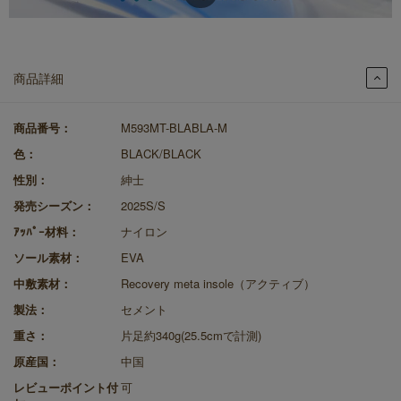
商品詳細
商品番号：
M593MT-BLABLA-M
色：
BLACK/BLACK
性別：
紳士
発売シーズン：
2025S/S
ｱｯﾊﾟｰ材料：
ナイロン
ソール素材：
EVA
中敷素材：
Recovery meta insole（アクティブ）
製法：
セメント
重さ：
片足約340g(25.5cmで計測)
原産国：
中国
レビューポイント付
可