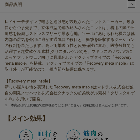
商品説明
レイヤーデザインで軽さと透け感が表現されたニットスニーカー。履き
口からつま先まで、立体成型で編み込みされたニットは、着用の際の圧
迫感を軽減しストレスフリーな履き心地。ソールにあけられた横穴は靴
内部の湿気を外部に逃がす通気口の役目と、衝撃を吸収するクッション
の役割を果たします。高い衝撃吸収性と反発弾性に富み、医療分野でも
活躍する超柔軟ゲル素材(クリスタルゲル®)を、マドラスのノウハウに
よってフットウェア向けに具現化したアクティブタイプの『Recovery
meta insole』を搭載。アクティブタイプの『Recovery meta insole』は
取り外しが可能なので、靴内部を快適に保ちます。
【Recovery meta insole】
新しい履き心地を実現したRecovery meta insoleはマドラス株式会社独
自の開発ノウハウと株式会社タナックの超柔軟ゲル素材「クリスタルゲ
ル®」を用いて開発。
※『本商品は指圧代用器で医療機器ではございません』効果効能は個人差がございます。
【メイン効果】