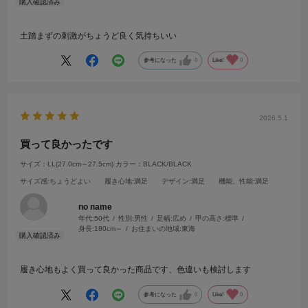
土踏まずの刺激がちょうど良く気持ちいい
参考になった
0
Like!
0
2026.5.1
買って良かったです
サイズ：LL(27.0cm～27.5cm)
カラー：BLACK/BLACK
サイズ感
:ちょうどよい
履き心地
:満足
デザイン
:満足
機能、性能
:満足
no name
年代:
50代
性別:
男性
足幅:
広め
甲の高さ:
標準
身長:
180cm～
お住まいの地域:
東海
履き心地もよく買って良かった商品です、色違いも検討します
参考になった
0
Like!
0