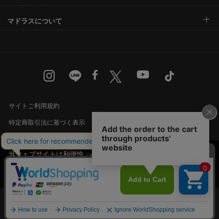
マドラスについて
サイトご利用規約
特定商取引法に基づく表示
古物営業法に基づく表示
当ウェブサイトは利便性、品質維持・向上を目的
プライバシー規約・個人情報の取り扱い
にCookieを使用しております。詳細は
プライバシ
承諾する
カスタマーハラスメントに対する基本方針
ー規約
をご覧ください。
Language
English
中文
© Madras Inc. All rights reserved.