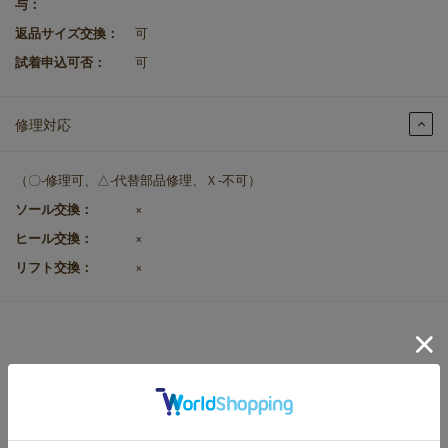
与：
返品サイズ交換：
可
試着申込可否：
可
修理対応
（〇-修理可、△-代替部品修理、Ｘ-不可）
ソール交換：
×
ヒール交換：
×
リフト交換：
×
STYLING
スタイリング