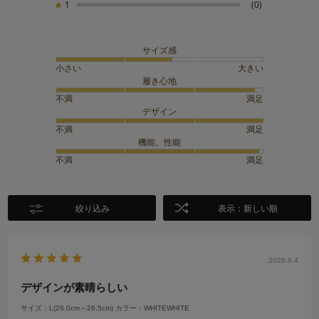
★
1
(0)
サイズ感
小さい
大きい
履き心地
不満
満足
デザイン
不満
満足
機能、性能
不満
満足
絞り込み
表示：新しい順
2026.6.4
デザインが素晴らしい
サイズ：L(26.0cm～26.5cm)
カラー：WHITEWHITE