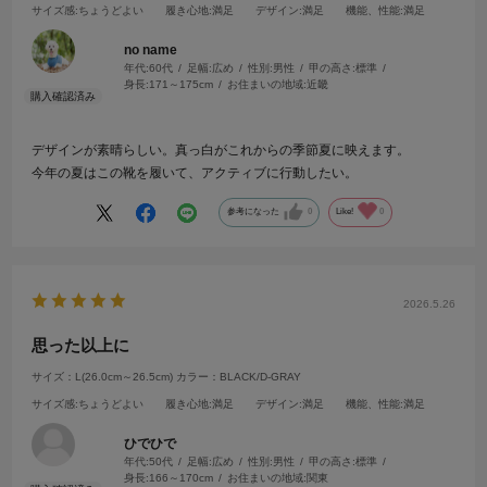
サイズ感
:ちょうどよい
履き心地
:満足
デザイン
:満足
機能、性能
:満足
no name
年代:
60代
足幅:
広め
性別:
男性
甲の高さ:
標準
身長:
171～175cm
お住まいの地域:
近畿
デザインが素晴らしい。真っ白がこれからの季節夏に映えます。
今年の夏はこの靴を履いて、アクティブに行動したい。
参考になった
0
Like!
0
2026.5.26
思った以上に
サイズ：L(26.0cm～26.5cm)
カラー：BLACK/D-GRAY
サイズ感
:ちょうどよい
履き心地
:満足
デザイン
:満足
機能、性能
:満足
ひでひで
年代:
50代
足幅:
広め
性別:
男性
甲の高さ:
標準
身長:
166～170cm
お住まいの地域:
関東