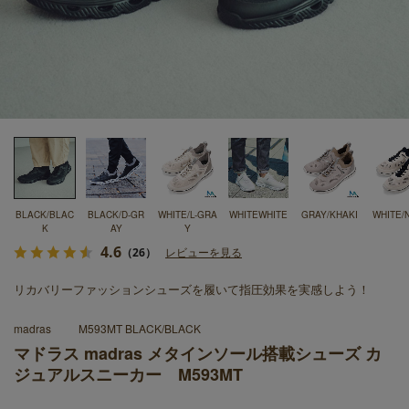
BLACK/BLAC
BLACK/D-GR
WHITE/L-GRA
WHITEWHITE
GRAY/KHAKI
WHITE/
K
AY
Y
4.6
（26）
レビューを見る
リカバリーファッションシューズを履いて指圧効果を実感しよう！
madras
M593MT BLACK/BLACK
マドラス madras メタインソール搭載シューズ カ
ジュアルスニーカー M593MT