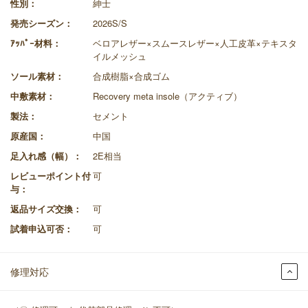
性別：
紳士
発売シーズン：
2026S/S
ｱｯﾊﾟｰ材料：
ベロアレザー×スムースレザー×人工皮革×テキスタ
イルメッシュ
ソール素材：
合成樹脂×合成ゴム
中敷素材：
Recovery meta insole（アクティブ）
製法：
セメント
原産国：
中国
足入れ感（幅）：
2E相当
レビューポイント付
可
与：
返品サイズ交換：
可
試着申込可否：
可
修理対応