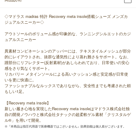
◇マドラス madras 特許 Recovery meta insole搭載シューズ メンズカ
ジュアルスニーカー◇
アウトソールのボリューム感が印象的な、ランニングシルエットのカジ
ュアルスニーカー
異素材コンビネーションのアッパーには、テキスタイルメッシュが部分
的にレイアウトされ、抜群な通気性により蒸れ難さをサポート。なお、
踵部分にリフレクター(反射素材)があしらわれており、日常使いの安心
感をさり気なくサポート。
リカバリー メタインソールによる高いクッション感と安定感が日常使
いを更に快適に。
ファッショナブルなルックスでありながら、安全性までも考慮された頼
もしい1足。
【Recovery meta insole】
新しい履き心地を実現したRecovery meta insoleはマドラス株式会社独
自の開発ノウハウと株式会社タナックの超柔軟ゲル素材「クリスタルゲ
ル®」を用いて開発。
※『本商品は指圧代用器で医療機器ではございません』効果効能は個人差がございます。