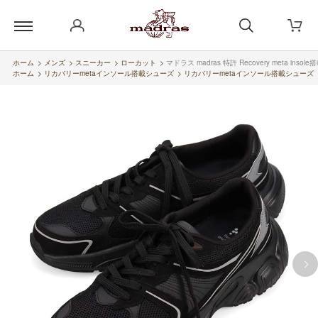
ホーム
>
メンズ
>
スニーカー
>
ローカット
>
マドラス madras 特許 Recovery meta 
ホーム
>
リカバリーmetaインソール搭載シューズ
>
リカバリーmetaインソール搭載シューズ（