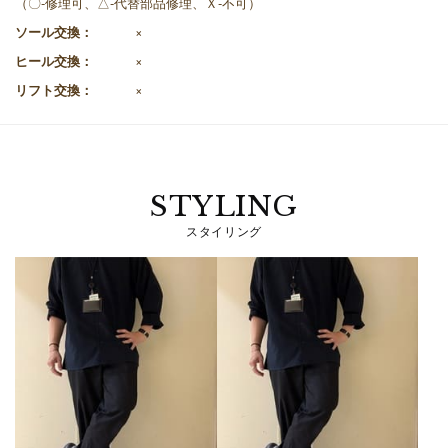
（〇-修理可、△-代替部品修理、Ｘ-不可）
ソール交換：
×
ヒール交換：
×
リフト交換：
×
STYLING
スタイリング