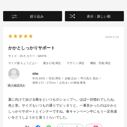
絞り込み
表示：新しい順
2026.5.13
かかとしっかりサポート
サイズ：26.5
カラー：WHITE
サイズ感
:ちょうどよい
履き心地
:満足
デザイン
:満足
機能、性能
:満足
sho
年代:
60代
性別:
男性
足幅:
広め
甲の高さ:
高め
身長:
171～175cm
お住まいの地域:
東海
夏に向けて歩ける靴をといつものショップへ。ほぼ一目惚れでしたね、
色と形。サイズもいつもの通りでピッタリと。一番良かったのはかかと
しっかりサポートとインナーですね。春キャンペーン中にもう一足色違
いをどうしようかと迷うくらいでした。