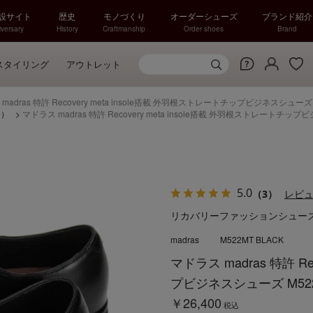
特設サイト
歴史
モノづくり
オーダーシューズ
ブランド紹介
versary
History
Craftmanship
Order shoes
Brand
スタイリング
アウトレット
madras 特許 Recovery meta insole搭載 外羽根ストレートチップビジネスシューズ 
祭）
>
マドラス madras 特許 Recovery meta insole搭載 外羽根ストレートチッ
5.0
（3）
レビ
リカバリーファッションシュー
madras
M522MT BLACK
マドラス madras 特許 R
プビジネスシューズ M52
￥26,400
税込