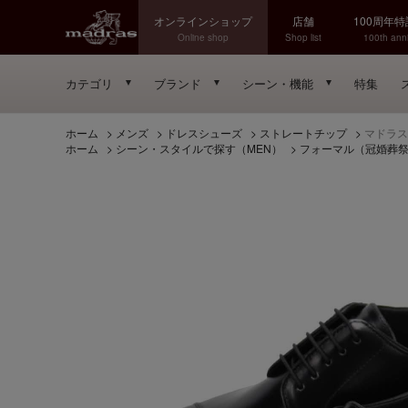
オンラインショップ
店舗
100周年
Online shop
Shop list
100th anni
カテゴリ
ブランド
シーン・機能
特集
ホーム
>
メンズ
>
ドレスシューズ
>
ストレートチップ
>
マドラス 
ホーム
>
シーン・スタイルで探す（MEN）
>
フォーマル（冠婚葬