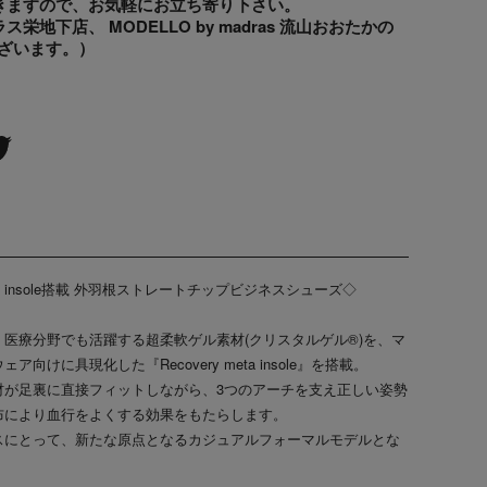
きますので、お気軽にお立ち寄り下さい。
地下店、 MODELLO by madras 流山おおたかの
ざいます。）
 meta insole搭載 外羽根ストレートチップビジネスシューズ◇
医療分野でも活躍する超柔軟ゲル素材(クリスタルゲル®)を、マ
けに具現化した『Recovery meta insole』を搭載。
材が足裏に直接フィットしながら、3つのアーチを支え正しい姿勢
布により血行をよくする効果をもたらします。
スにとって、新たな原点となるカジュアルフォーマルモデルとな