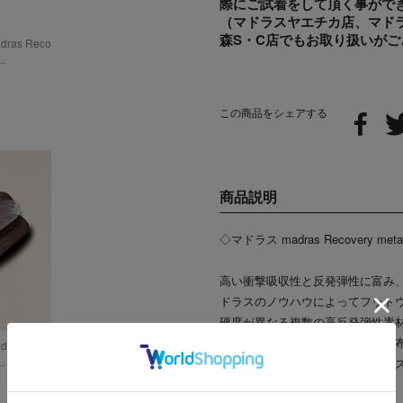
際にご試着をして頂く事がで
（マドラスヤエチカ店、マドラス栄
森S・C店でもお取り扱いがご
as Reco
.
この商品をシェアする
商品説明
◇マドラス madras Recovery
高い衝撃吸収性と反発弾性に富み、
ドラスのノウハウによってフットウェア向
硬度が異なる複数の高反発弾性素
をサポート。又、理想的な足圧分
as Reco
.
新しい履き心地を追求したマドラ
ります。