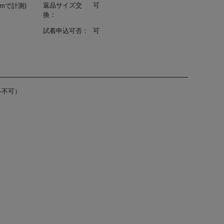
返品サイズ交
可
5cmで計測)
換：
試着申込可否：
可
-不可）