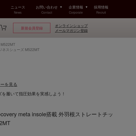
ニュース
お問い合わせ
企業情報
採用情報
News
Contact
Corporate
Recruit
オンラインショップ
新規会員登録
メールマガジン登録
M522MT
プビジネスシューズ M522MT
ューを見る
ズを履いて指圧効果を実感しよう！
ecovery meta insole搭載 外羽根ストレートチッ
2MT