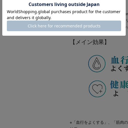
【Recovery meta insole】
新しい履き心地を実現したRecover
社タナックの超柔軟ゲル素材「ク
※『本商品は指圧代用器で医療機器ではござ
【メイン効果】
※「血行をよくする」、「筋肉