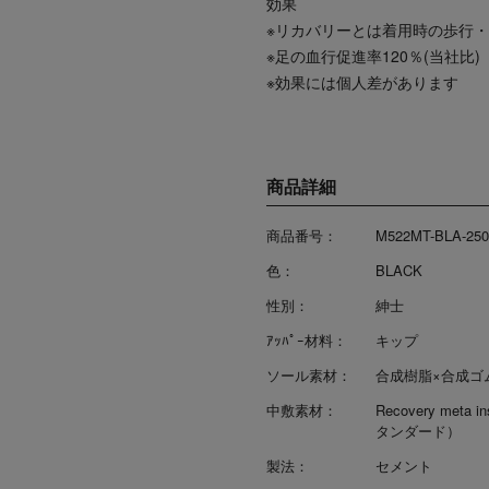
効果
※リカバリーとは着用時の歩行
※足の血行促進率120％(当社比)
※効果には個人差があります
商品詳細
商品番号：
M522MT-BLA-250
色：
BLACK
性別：
紳士
ｱｯﾊﾟｰ材料：
キップ
ソール素材：
合成樹脂×合成ゴ
中敷素材：
Recovery meta i
タンダード）
製法：
セメント