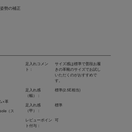
・姿勢の補正
足入れコメン
サイズ感は標準で普段お履
ト：
きの革靴のサイズでお試し
いただくのがおすすめで
す。
足入れ感
標準(2.5E相当)
（幅）：
ム×革
足入れ感
標準
（甲）：
nsole（ス
レビューポイン
可
ト付与：