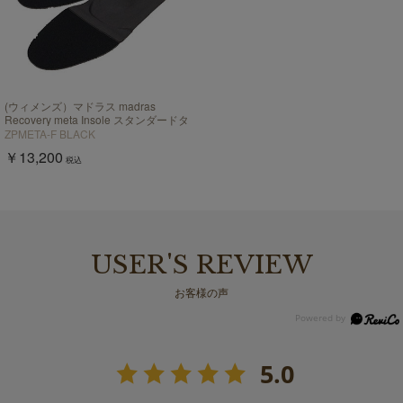
(ウィメンズ）マドラス madras
Recovery meta Insole スタンダードタ
イプ "歩行の質を上げる”【返品不可商
ZPMETA-F BLACK
品】
￥13,200
税込
USER'S REVIEW
お客様の声
5.0