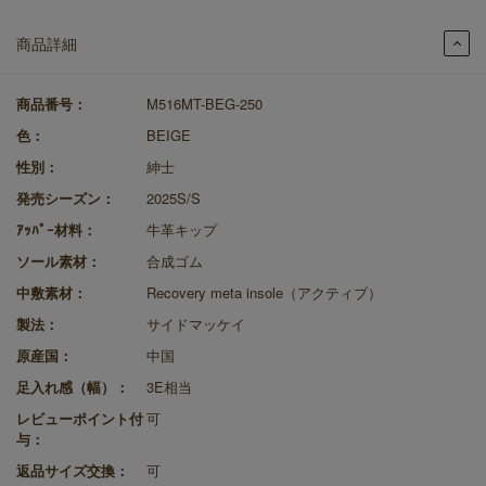
商品詳細
商品番号：
M516MT-BEG-250
色：
BEIGE
性別：
紳士
発売シーズン：
2025S/S
ｱｯﾊﾟｰ材料：
牛革キップ
ソール素材：
合成ゴム
中敷素材：
Recovery meta insole（アクティブ）
製法：
サイドマッケイ
原産国：
中国
足入れ感（幅）：
3E相当
レビューポイント付
可
与：
返品サイズ交換：
可