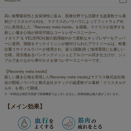
高い衝撃吸収性と反発弾性に富み、医療分野でも活躍する超柔軟ゲル素
材(クリスタルゲル®)を、マドラスのノウハウによってフットウェア向
けに具現化した『Recovery meta insole』を搭載。マドラスが追求する
新しい履き心地が体現可能なコートレザースニーカー。
イタリア IL VELIERO社製の肌理細やかで柔軟なキップレザーをアッパ
ーに使用。側面をマッケイミシンが縫付けられたアウトソールは、軽量
比重リサイクルラバーが使用され、返り(屈曲)良く地球環境にも優しい
仕様。清涼感あるパンチングメッシュとアルコール拭き仕上げが、シン
プルでありながら華やかさを放つレザースニーカーです。
【Recovery meta insole】
新しい履き心地を実現したRecovery meta insoleはマドラス株式会社独
自の開発ノウハウと株式会社タナックの超柔軟ゲル素材「クリスタルゲ
ル®」を用いて開発。
※『本商品は指圧代用器で医療機器ではございません』効果効能は個人差がございます。
【メイン効果】