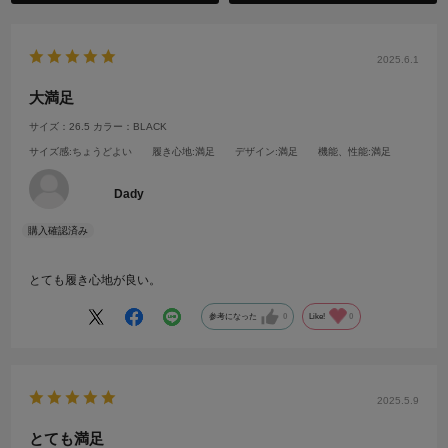
2025.6.1
大満足
サイズ：26.5
カラー：BLACK
サイズ感
:ちょうどよい
履き心地
:満足
デザイン
:満足
機能、性能
:満足
Dady
とても履き心地が良い。
参考になった
0
Like!
0
2025.5.9
とても満足