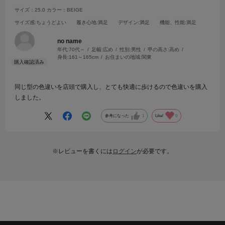
サイズ：25.0
カラー：BEIGE
サイズ感
:ちょうどよい
履き心地
:満足
デザイン
:満足
機能、性能
:満足
no name
年代:
70代～
足幅:
広め
性別:
男性
甲の高さ:
高め
身長:
161～165cm
お住まいの地域:
関東
同じ型の色違いを店頭で購入し、とても快適に歩けるので色違いを購入
しました。
参考になった
1
Like!
0
※レビューを書くには
ログイン
が必要です。