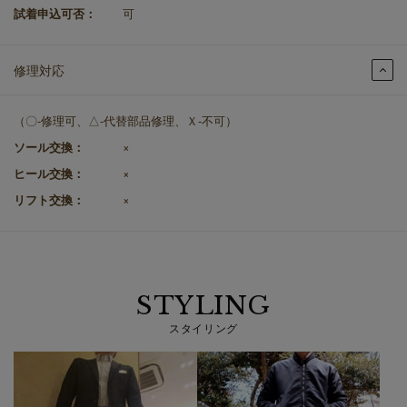
試着申込可否：
可
修理対応
（〇-修理可、△-代替部品修理、Ｘ-不可）
ソール交換：
×
ヒール交換：
×
リフト交換：
×
STYLING
スタイリング