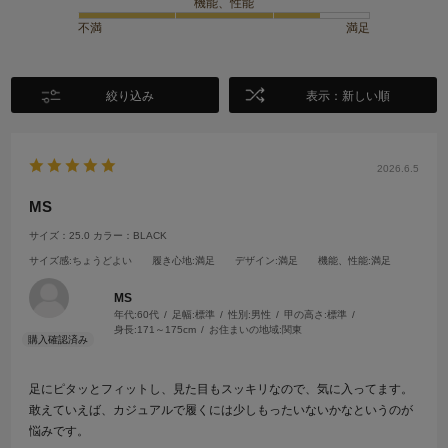
機能、性能
不満
満足
絞り込み
表示：新しい順
2026.6.5
MS
サイズ：25.0
カラー：BLACK
サイズ感
:ちょうどよい
履き心地
:満足
デザイン
:満足
機能、性能
:満足
MS
年代:
60代
足幅:
標準
性別:
男性
甲の高さ:
標準
身長:
171～175cm
お住まいの地域:
関東
足にピタッとフィットし、見た目もスッキリなので、気に入ってます。
敢えていえば、カジュアルで履くには少しもったいないかなというのが
悩みです。