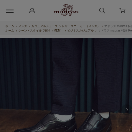
ホーム
>
メンズ
>
カジュアルシューズ
>
レザースニーカー（メンズ）
>
マドラス madras 
ホーム
>
シーン・スタイルで探す（MEN）
>
ビジネスカジュアル
>
マドラス madras 特許 