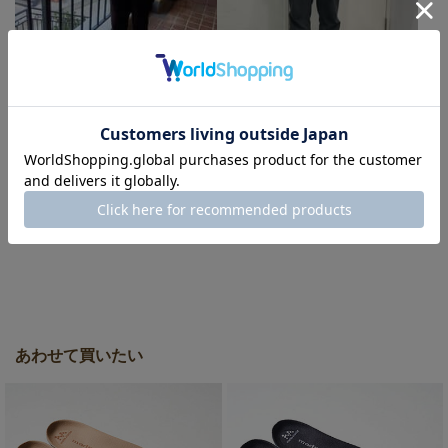
トグタク★
ジョニー
靴のサイズ：26.5cm
靴のサイズ：24.5cm
madras/LANVIN
madras/LANVIN
COLLECTION 南大沢アウト
COLLECTION 幕張アウトレ
レット店
ット店
あわせて買いたい