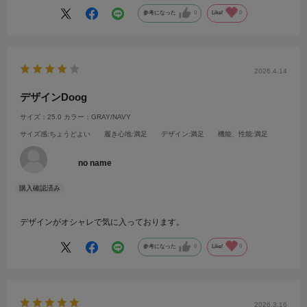
参考になった
0
Like!
0
2026.4.14
デザインDoog
サイズ：25.0
カラー：GRAY/NAVY
サイズ感
:ちょうどよい
履き心地
:満足
デザイン
:満足
機能、性能
:満足
no name
デザインがオシャレで気に入っております。
参考になった
0
Like!
0
2026.3.16