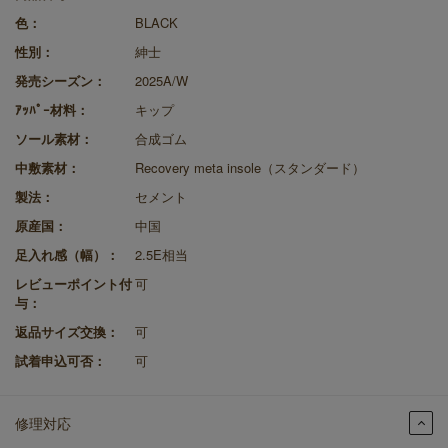
色：
BLACK
性別：
紳士
発売シーズン：
2025A/W
ｱｯﾊﾟｰ材料：
キップ
ソール素材：
合成ゴム
中敷素材：
Recovery meta insole（スタンダード）
製法：
セメント
原産国：
中国
足入れ感（幅）：
2.5E相当
レビューポイント付
可
与：
返品サイズ交換：
可
試着申込可否：
可
修理対応