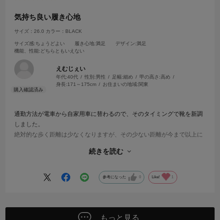
気持ち良い履き心地
サイズ：26.0
カラー：BLACK
サイズ感
:ちょうどよい
履き心地
:満足
デザイン
:満足
機能、性能
:どちらともいえない
えむじぇい
年代:
40代
性別:
男性
足幅:
細め
甲の高さ:
高め
身長:
171～175cm
お住まいの地域:
関東
通勤方法が電車から自家用車に替わるので、そのタイミングで靴を新調
しました。
絶対的な歩く距離は少なくなりますが、その少ない距離が今まで以上に
非常に快適です。
続きを読む
着地も蹴り上げも楽になりました。
これからどんどん足に馴染んでくると思うと楽しみで仕方ありません。
参考になった
0
Like!
1
もっと見る