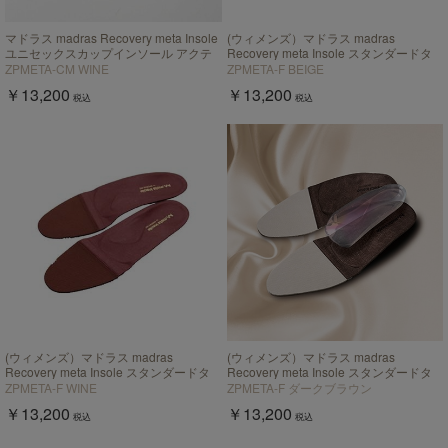
マドラス madras Recovery meta Insole
(ウィメンズ）マドラス madras
ユニセックスカップインソール アクテ
Recovery meta Insole スタンダードタ
ィブタイプ【返品不可商品】
イプ "歩行の質を上げる”【返品不可商
ZPMETA-CM WINE
ZPMETA-F BEIGE
品】
￥13,200
￥13,200
税込
税込
(ウィメンズ）マドラス madras
(ウィメンズ）マドラス madras
Recovery meta Insole スタンダードタ
Recovery meta Insole スタンダードタ
イプ "歩行の質を上げる”【返品不可商
イプ "歩行の質を上げる”【返品不可商
ZPMETA-F WINE
ZPMETA-F ダークブラウン
品】
品】
￥13,200
￥13,200
税込
税込