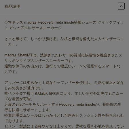
商品説明
◇マドラス madras Recovery meta insole搭載シューズ クイックフィッ
ト カジュアルレザースニーカー◇
さっと履けて、しっかり歩ける。品格と機能を備えた大人のレザースニ
ーカー。
madras M503MTは、洗練されたレザーの質感に快適性を融合させたス
リッポンタイプのレザースニーカーです。
通勤や休日のお出かけ、旅行まで幅広いシーンで活躍するスマートな一
足です。
アッパーには柔らかく上質なキップレザーを使用し、自然な光沢と足な
じみの良さが魅力です。
靴ベラ不要で履けるQuick fit構造により、忙しい朝や外出先でもスムー
ズな着脱が可能。
足裏の3点アーチをサポートするRecovery meta insoleが、長時間の歩
行を快適にサポートします。
軽量比重ゴムソールはしっかりとした厚みとクッション性を持ち合わせ
ております。
セメント製法による軽やかな仕上がりで、柔軟な履き心地を実現してい