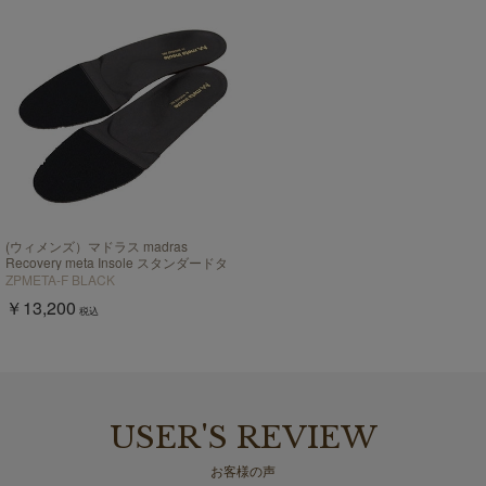
(ウィメンズ）マドラス madras
Recovery meta Insole スタンダードタ
イプ "歩行の質を上げる”【返品不可商
ZPMETA-F BLACK
品】
￥13,200
税込
USER'S REVIEW
お客様の声