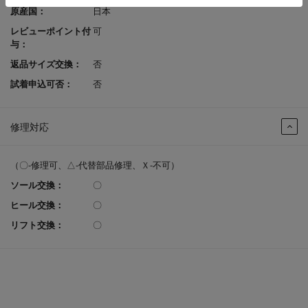
原産国：
日本
レビューポイント付
可
与：
返品サイズ交換：
否
試着申込可否：
否
修理対応
（〇-修理可、△-代替部品修理、Ｘ-不可）
ソール交換：
〇
ヒール交換：
〇
リフト交換：
〇