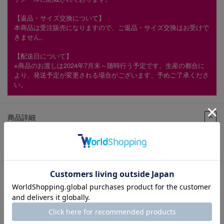
【返品・サイズ交換について】
本商品は受注販売になりますので、ご返品・サイズ交換はお受けで
きません。
【配送日について】
※商品のお渡しは2024年7月末～随時行う予定です。生産の都合に
より、発送予定が変更される場合がございます、予めご了承くださ
い。
商品詳細
商品番号：
M3335-OAK-250
色：
OAK
性別：
紳士
ｱｯﾊﾟｰ材料：
キップ
ソール素材：
革×合成樹脂（弾痕意匠レザー加工）
製法：
マッケイ製法