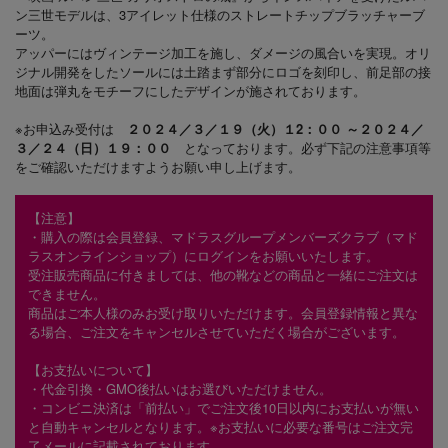
ン三世モデルは、3アイレット仕様のストレートチップブラッチャーブ
ーツ。
アッパーにはヴィンテージ加工を施し、ダメージの風合いを実現。オリ
ジナル開発をしたソールには土踏まず部分にロゴを刻印し、前足部の接
地面は弾丸をモチーフにしたデザインが施されております。
※お申込み受付は
２０２４／３／１９（火）１2：００ ～２０２４／
３／２４（日）１９：００
となっております。必ず下記の注意事項等
をご確認いただけますようお願い申し上げます。
【注意】
・購入の際は会員登録、マドラスグループメンバーズクラブ（マド
ラスオンラインショップ）にログインをお願いいたします。
受注販売商品に付きましては、他の靴などの商品と一緒にご注文は
できません。
商品はご本人様のみお受け取りいただけます。会員登録情報と異な
る場合、ご注文をキャンセルさせていただく場合がございます。
【お支払いについて】
・代金引換・GMO後払いはお選びいただけません。
・コンビニ決済は「前払い」でご注文後10日以内にお支払いが無い
と自動キャンセルとなります。※お支払いに必要な番号はご注文完
了メールに記載されております。