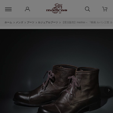
ホーム
>
メンズ
>
ブーツ
>
カジュアルブーツ
>
【受注販売】madras × 『映画 ルパン三