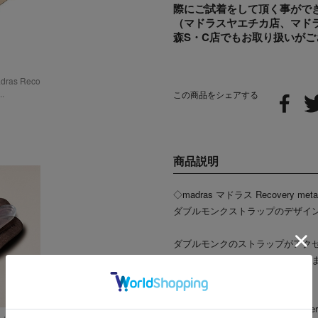
際にご試着をして頂く事がで
（マドラスヤエチカ店、マドラス栄
森S・C店でもお取り扱いがご
as Reco
.
この商品をシェアする
商品説明
◇madras マドラス Recovery 
ダブルモンクストラップのデザイン。新し
ダブルモンクのストラップがアク
ットスタイルまでで幅広く活躍し
【Recovery meta insole】
新しい履き心地を実現したRecover