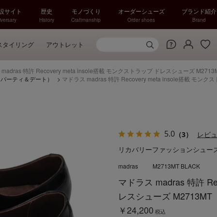
特設サイト
歴史
モノづくり
オーダーシューズ
ブランド紹介
versary
History
Craftmanship
Order shoes
Brand
スタイリング
アウトレット
madras 特許 Recovery meta insole搭載 モンクストラップ ドレスシューズ M2713
（パーティ＆デート）
>
マドラス madras 特許 Recovery meta insole搭載 モ
5.0
（3）
レビ
リカバリーファッションシュー
madras
M2713MT BLACK
マドラス madras 特許 Re
レスシューズ M2713MT
￥24,200
税込