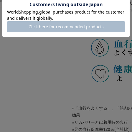
as Reco
社タナックの超柔軟ゲル素材「ク
.
※『本商品は指圧代用器で医療機器ではござ
【メイン効果】
※「血行をよくする」、「筋肉
効果
※リカバリーとは着用時の歩行
※足の血行促進率120％(当社比)