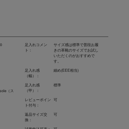
0
足入れコメン
サイズ感は標準で普段お履
ト：
きの革靴のサイズでお試し
いただくのがおすすめで
す。
足入れ感
細め(EEE相当)
（幅）：
足入れ感
標準
（甲）：
nsole（ス
レビューポイン
可
ト付与：
返品サイズ交
可
換：
試着申込可否：
可