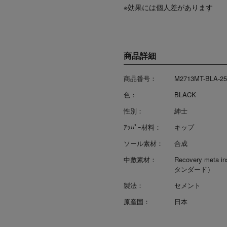
※効果には個人差があります
商品詳細
商品番号：
M2713MT-BLA-25
色：
BLACK
性別：
紳士
ｱｯﾊﾟｰ材料：
キップ
ソール素材：
合成
中敷素材：
Recovery meta i
タンダード）
製法：
セメント
原産国：
日本