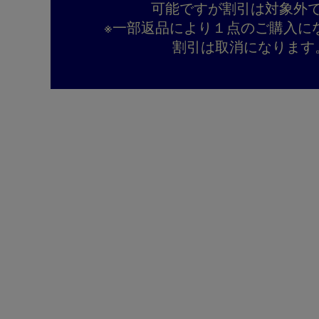
可能ですが割引は対象外
※一部返品により１点のご購入に
割引は取消になります