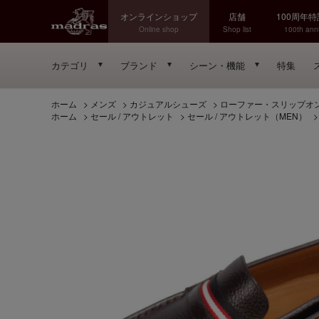
オンラインショップ
店舗
100周年
Online shop
Shop list
100th anni
カテゴリ
ブランド
シーン・機能
特集
ホーム
>
メンズ
>
カジュアルシューズ
>
ローファー・スリップオ
ホーム
>
セール / アウトレット
>
セール / アウトレット（MEN）