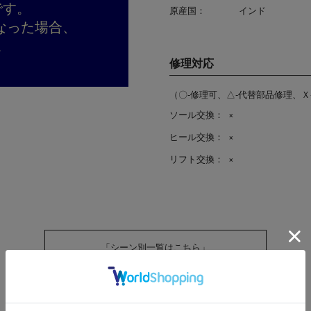
です。
原産国：
インド
なった場合、
。
修理対応
（〇-修理可、△-代替部品修理、Ｘ
ソール交換：
×
ヒール交換：
×
リフト交換：
×
「シーン別一覧はこちら」