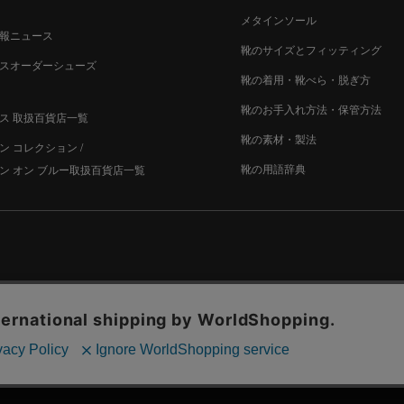
メタインソール
報ニュース
靴のサイズとフィッティング
スオーダーシューズ
靴の着用・靴べら・脱ぎ方
靴のお手入れ方法・保管方法
ス 取扱百貨店一覧
靴の素材・製法
ン コレクション /
靴の用語辞典
ン オン ブルー取扱百貨店一覧
古物営業法に基づく表示
プライバシー規約・個人情報の取り扱い
カ
© Madras Inc. All rights reserved.
使用しております。詳細は
プライバシー規約
をご覧ください。