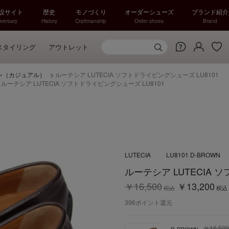
特設サイト
歴史
モノづくり
オーダーシューズ
ブランド紹介
versary
History
Craftmanship
Order shoes
Brand
スタイリング
アウトレット
ン（カジュアル）
>
ルーテシア LUTECIA ソフトドライビングシューズ LU8101
>
ルーテシア LUTECIA ソフトドライビングシューズ LU8101
LUTECIA
LU8101 D-BROWN
ルーテシア LUTECIA 
￥16,500
￥13,200
税込
税込
396
ポイント還元
￥16,500
D-BROWN