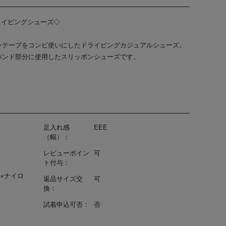
ドライビングシューズ◇
ンテープをコンビ使いにしたドライビングカジュアルシューズ。
バンド部分に使用したスリッポンシューズです。
足入れ感
EEE
（幅）：
レビューポイン
可
ト付与：
×ナイロ
返品サイズ交
可
換：
試着申込可否：
否