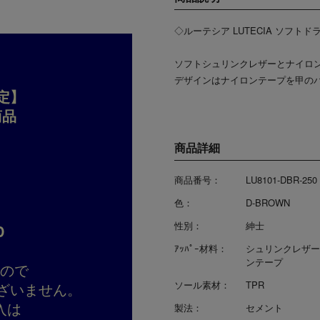
◇ルーテシア LUTECIA ソフト
ソフトシュリンクレザーとナイロ
デザインはナイロンテープを甲の
定】
商品
商品詳細
商品番号：
LU8101-DBR-250
色：
D-BROWN
性別：
紳士
D
ｱｯﾊﾟｰ材料：
シュリンクレザー
ンテープ
すので
ソール素材：
TPR
ざいません。
入は
製法：
セメント