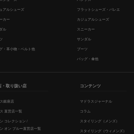
ュアルシューズ
フラットシューズ・バレエ
ーカー
カジュアルシューズ
ダル
スニーカー
ツ
サンダル
グ・革小物・ベルト他
ブーツ
バッグ・傘他
店・取り扱い店
コンテンツ
ス銀座店
マドラスジャーナル
ス 直営店一覧
コラム
ン コレクション /
スタイリング（メンズ）
ン オン ブルー直営店一覧
スタイリング（ウィメンズ）