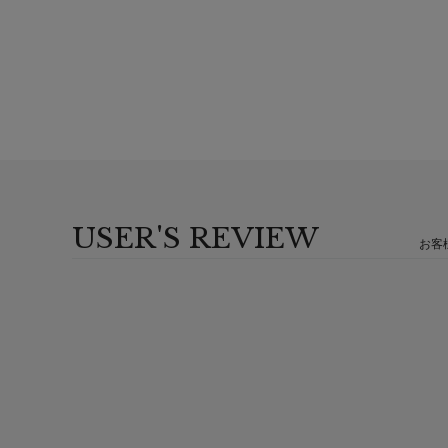
USER'S REVIEW
お客