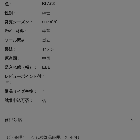
色：
BLACK
性別：
紳士
発売シーズン：
2023S/S
ｱｯﾊﾟｰ材料：
牛革
ソール素材：
ゴム
製法：
セメント
原産国：
中国
足入れ感（幅）：
EEE
レビューポイント付
可
与：
返品サイズ交換：
可
試着申込可否：
否
修理対応
（〇-修理可、△-代替部品修理、Ｘ-不可）