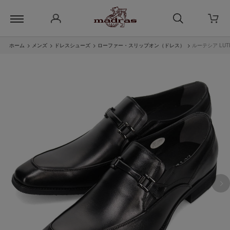
ホーム
>
メンズ
>
ドレスシューズ
>
ローファー・スリップオン（ドレス）
>
ルーテシア LUT