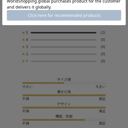
5.0
2
レビュー件数：
件
★
5
(2)
★
4
(0)
★
3
(0)
★
2
(0)
★
1
(0)
サイズ感
小さい
大きい
履き心地
不満
満足
デザイン
不満
満足
機能、性能
不満
満足