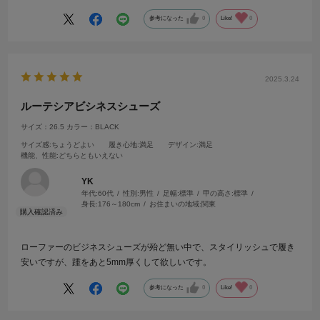
丁寧な梱包ありがとうございました。
参考になった
0
Like!
0
2025.3.24
ルーテシアビシネスシューズ
サイズ：26.5
カラー：BLACK
サイズ感
:ちょうどよい
履き心地
:満足
デザイン
:満足
機能、性能
:どちらともいえない
YK
年代:
60代
性別:
男性
足幅:
標準
甲の高さ:
標準
身長:
176～180cm
お住まいの地域:
関東
ローファーのビジネスシューズが殆ど無い中で、スタイリッシュで履き
安いですが、踵をあと5mm厚くして欲しいです。
参考になった
0
Like!
0