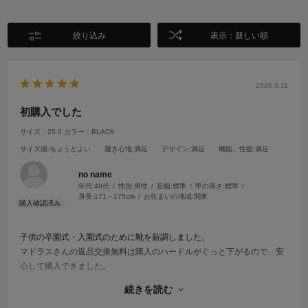
絞り込み
表示：新しい順
2026.3.11
初購入でした
サイズ：25.0
カラー：BLACK
サイズ感
:ちょうどよい
履き心地
:満足
デザイン
:満足
機能、性能
:満足
no name
年代:
40代
性別:
男性
足幅:
標準
甲の高さ:
標準
身長:
171～175cm
お住まいの地域:
関東
子供の卒園式・入園式のために靴を新調しました。
マドラスさんの返品交換無料は購入のハードルがぐっと下がるので、安
心して購入できました。
しっかりサイズを確認して購入したので、結果返品交換なしで履かせて
続きを読む
いただけそうです。