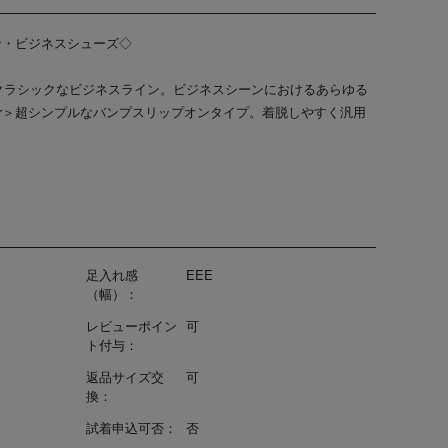
ポン・ビジネスシューズ◇
クラシックなビジネスライン。ビジネスシーンにおけるあらゆる
r＞超シンプルなバンプスリップオンタイプ。着脱しやすく汎用
足入れ感
EEE
（幅）：
レビューポイン
可
ト付与：
返品サイズ交
可
換：
試着申込可否：
否