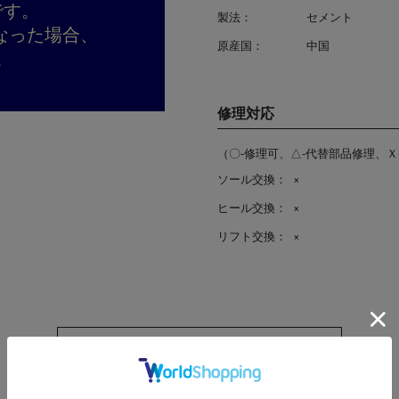
です。
製法：
セメント
なった場合、
原産国：
中国
。
修理対応
（〇-修理可、△-代替部品修理、Ｘ
ソール交換：
×
ヒール交換：
×
リフト交換：
×
「本商品の関連シーンはこちら」