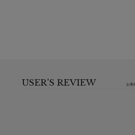
USER'S REVIEW
お客