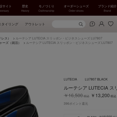
特設サイト
歴史
モノづくり
オーダーシューズ
ブランド紹介
versary
History
Craftmanship
Order shoes
Brand
スタイリング
アウトレット
ドレス）
>
ルーテシア LUTECIA スリッポン・ビジネスシューズ LU7807
ャーズ（就活）
>
ルーテシア LUTECIA スリッポン・ビジネスシューズ LU7807
LUTECIA
LU7807 BLACK
ルーテシア LUTECIA 
￥16,500
￥13,200
税込
税込
396
ポイント還元
￥16,500
BLACK
税