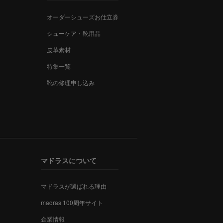
オーダーシューズお仕立券
シューケア・靴用品
皮革素材
特集一覧
靴の修理申し込み
マドラスについて
マドラスが選ばれる理由
madras 100周年サイト
企業情報