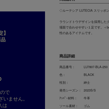
◇ルーテシア LUTECIA スリッ
ラウンドトウデザインを採用した
場面で合わせやすい１足です。＜b
定】
性のあるアイテムです。
商品
商品詳細
商品番号：
LU7807-BLA-250
色：
BLACK
D
性別：
紳士
発売シーズン：
2023S/S
すので
ざいません。
ｱｯﾊﾟｰ材料：
牛革
入は
ソール素材：
ゴム