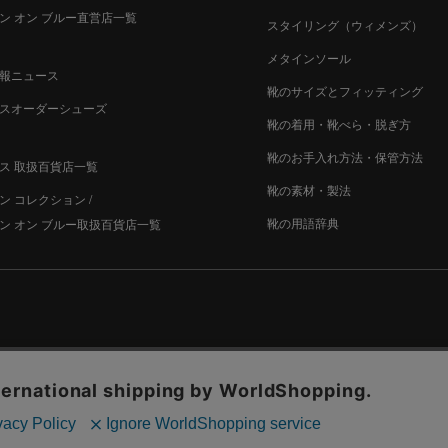
ン オン ブルー直営店一覧
スタイリング（ウィメンズ）
メタインソール
報ニュース
靴のサイズとフィッティング
スオーダーシューズ
靴の着用・靴べら・脱ぎ方
靴のお手入れ方法・保管方法
ス 取扱百貨店一覧
靴の素材・製法
ン コレクション /
靴の用語辞典
ン オン ブルー取扱百貨店一覧
古物営業法に基づく表示
プライバシー規約・個人情報の取り扱い
カ
© Madras Inc. All rights reserved.