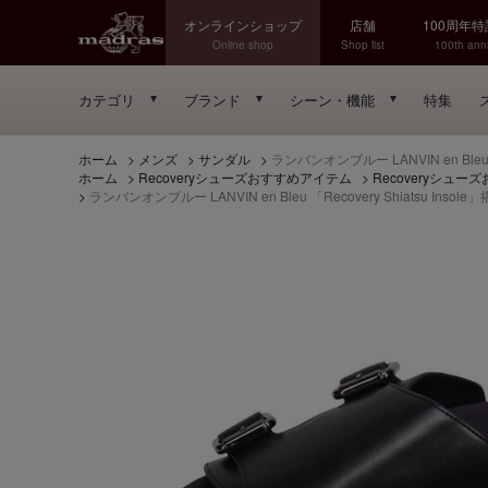
オンラインショップ
店舗
100周年
Online shop
Shop list
100th anni
カテゴリ
ブランド
シーン・機能
特集
ホーム
>
メンズ
>
サンダル
>
ランバンオンブルー LANVIN en Bl
ホーム
>
Recoveryシューズおすすめアイテム
>
Recoveryシュ
>
ランバンオンブルー LANVIN en Bleu 「Recovery Shiatsu