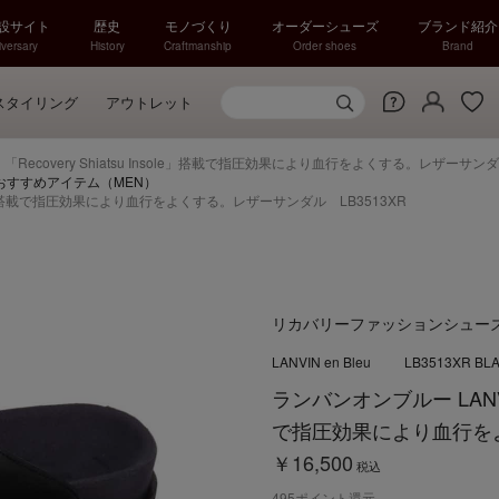
特設サイト
歴史
モノづくり
オーダーシューズ
ブランド紹介
versary
History
Craftmanship
Order shoes
Brand
スタイリング
アウトレット
eu 「Recovery Shiatsu Insole」搭載で指圧効果により血行をよくする。レザーサンダ
ーズおすすめアイテム（MEN）
 Insole」搭載で指圧効果により血行をよくする。レザーサンダル LB3513XR
リカバリーファッションシュー
LANVIN en Bleu
LB3513XR BL
ランバンオンブルー LANVIN e
で指圧効果により血行をよ
￥16,500
税込
495
ポイント還元