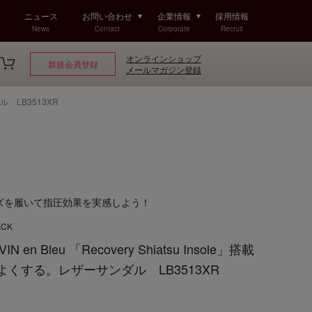
ニュース
お問い合わせ
企業情報
採用情報
News
Contact
Corporate
Recruit
オンラインショップ
新規会員登録
メールマガジン登録
ル LB3513XR
ズを履いて指圧効果を実感しよう！
ACK
n Bleu 「Recovery Shiatsu Insole」搭載
くする。レザーサンダル LB3513XR