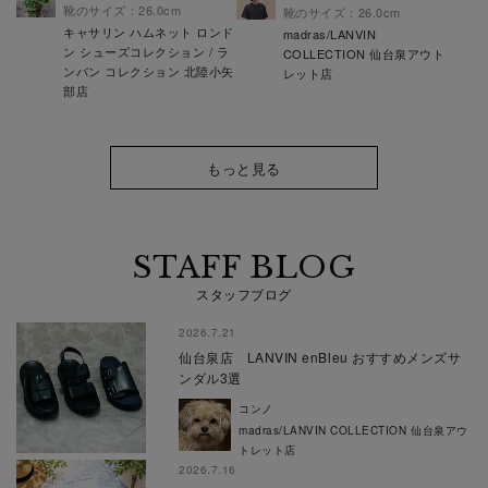
靴のサイズ：26.0cm
靴のサイズ：26.0cm
キャサリン ハムネット ロンド
madras/LANVIN
ン シューズコレクション / ラ
COLLECTION 仙台泉アウト
ンバン コレクション 北陸小矢
レット店
部店
もっと見る
STAFF BLOG
スタッフブログ
2026.7.21
仙台泉店 LANVIN enBleu おすすめメンズサ
ンダル3選
コンノ
madras/LANVIN COLLECTION 仙台泉アウ
トレット店
2026.7.16