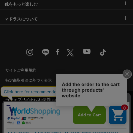
靴をもっと楽しむ
マドラスについて
サイトご利用規約
特定商取引法に基づく表示
古物営業法に基づく表示
当ウェブサイトは利便性、品質維持・向上を目的
プライバシー規約・個人情報の取り扱い
にCookieを使用しております。詳細は
プライバシ
承諾する
カスタマーハラスメントに対する基本方針
ー規約
をご覧ください。
Language
English
中文