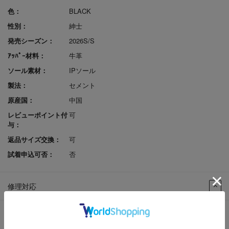
色：
BLACK
性別：
紳士
発売シーズン：
2026S/S
ｱｯﾊﾟｰ材料：
牛革
ソール素材：
IPソール
製法：
セメント
原産国：
中国
レビューポイント付
可
与：
返品サイズ交換：
可
試着申込可否：
否
修理対応
（〇-修理可、△-代替部品修理、Ｘ-不可）