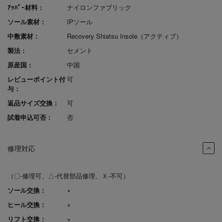
ｱｯﾊﾟｰ材料：
ナイロンファブリック
ソール素材：
IPソール
中敷素材：
Recovery Shiatsu Insole（アクティブ）
製法：
セメント
原産国：
中国
レビューポイント付
可
与：
返品サイズ交換：
可
試着申込可否：
否
修理対応
（〇-修理可、△-代替部品修理、Ｘ-不可）
ソール交換：
×
ヒール交換：
×
リフト交換：
×