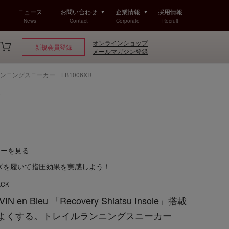
ニュース
お問い合わせ
企業情報
採用情報
News
Contact
Corporate
Recruit
オンラインショップ
新規会員登録
メールマガジン登録
イルランニングスニーカー LB1006XR
R
ューを見る
ズを履いて指圧効果を実感しよう！
ACK
n Bleu 「Recovery Shiatsu Insole」搭載
をよくする。トレイルランニングスニーカー