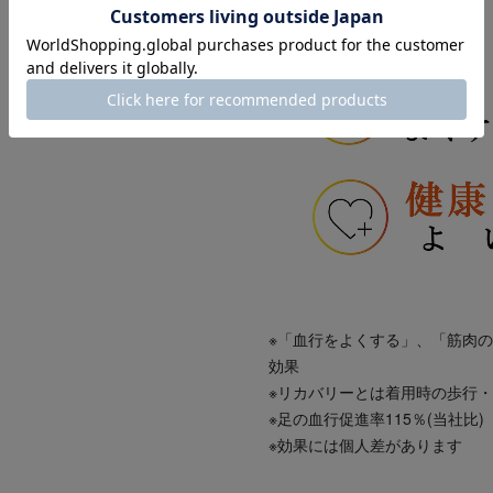
【メイン効果】
※「血行をよくする」、「筋肉
効果
※リカバリーとは着用時の歩行
※足の血行促進率115％(当社比)
※効果には個人差があります