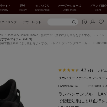
特設サイト
歴史
モノづくり
オーダーシューズ
ブランド紹介
versary
History
Craftmanship
Order shoes
Brand
スタイリング
アウトレット
Bleu 「Recovery Shiatsu Insole」搭載で指圧効果により血行をよくする。トレ
ーズおすすめアイテム（MEN）
su Insole」搭載で指圧効果により血行をよくする。トレイルランニングスニーカー LB1006X
4.3
（6）
レビ
リカバリーファッションシュー
LANVIN en Bleu
LB1006XR BL
ランバンオンブルー LANVIN e
で指圧効果により血行