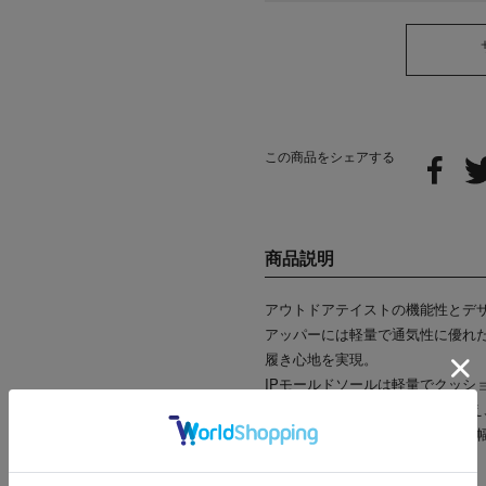
この商品をシェアする
商品説明
アウトドアテイストの機能性とデ
アッパーには軽量で通気性に優れ
履き心地を実現。
IPモールドソールは軽量でクッシ
さらに、4cm4時間防水機能を備
アウトドアからタウンユースまで