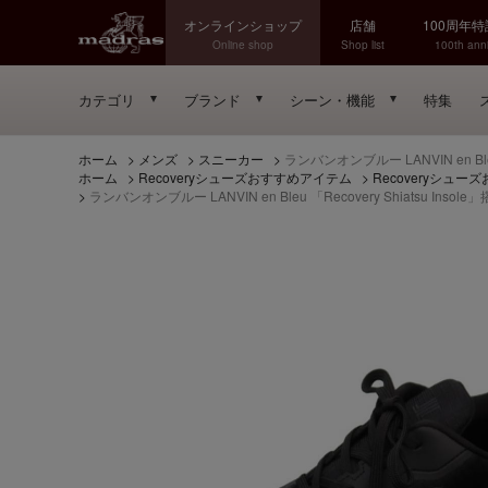
オンラインショップ
店舗
100周年
Online shop
Shop list
100th anni
カテゴリ
ブランド
シーン・機能
特集
ホーム
>
メンズ
>
スニーカー
>
ランバンオンブルー LANVIN en 
ホーム
>
Recoveryシューズおすすめアイテム
>
Recoveryシュ
>
ランバンオンブルー LANVIN en Bleu 「Recovery Shiat