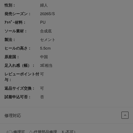
性別：
婦人
発売シーズン：
2026S/S
ｱｯﾊﾟｰ材料：
PU
ソール素材：
合成底
製法：
セメント
ヒールの高さ：
5.5cm
原産国：
中国
足入れ感（幅）：
3E相当
レビューポイント付
可
与：
返品サイズ交換：
可
試着申込可否：
否
修理対応
（〇-修理可、△-代替部品修理、Ｘ-不可）