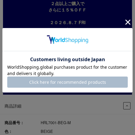
２点以上ご購入で
さらに１５％ＯＦＦ
２０２６.８.７ FRI
↓
２０２６.８.１９ WED
※割引は自動適用されますので
クーポンコード等の入力は
必要ございません。
※対象外商品の同時ご購入は
可能ですが割引は対象外です。
※一部返品により１点のご購入になった場合、
割引は取消になります。
商品詳細
商品番号：
HRL7001-BEG-M
色：
BEIGE