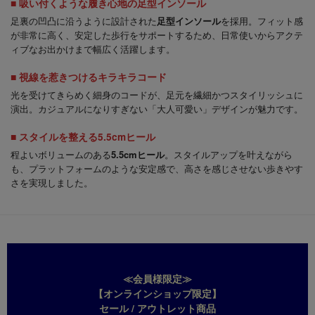
■ 吸い付くような履き心地の足型インソール
足裏の凹凸に沿うように設計された
足型インソール
を採用。フィット感
が非常に高く、安定した歩行をサポートするため、日常使いからアクテ
ィブなお出かけまで幅広く活躍します。
■ 視線を惹きつけるキラキラコード
光を受けてきらめく細身のコードが、足元を繊細かつスタイリッシュに
演出。カジュアルになりすぎない「大人可愛い」デザインが魅力です。
■ スタイルを整える5.5cmヒール
程よいボリュームのある
5.5cmヒール
。スタイルアップを叶えながら
も、プラットフォームのような安定感で、高さを感じさせない歩きやす
さを実現しました。
≪会員様限定≫
【オンラインショップ限定】
セール / アウトレット商品