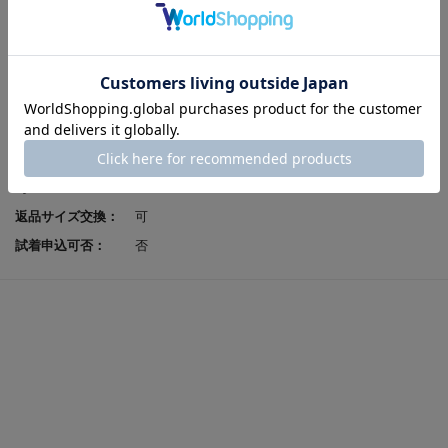
ソール素材：
合成ゴム
製法：
セメント
ヒールの高さ：
4.0cm
原産国：
中国
足入れ感（幅）：
EEE
レビューポイント付
可
与：
返品サイズ交換：
可
試着申込可否：
否