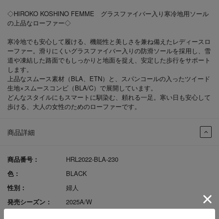
◇HIROKO KOSHINO FEMME グラスファイバー入り寒冷地用ソール
の上品なローファー◇
寒冷地でも安心して履ける、機能性と美しさを兼ね備えたレディースロ
ーファー。滑りにくいグラスファイバー入りの防滑ソールを採用し、雪
道や凍結した路面でもしっかりと地面を捉え、安定した歩行をサポート
します。
上品なスムース素材（BLA、ETN）と、スパンコールの入ったツイード
生地×スムースコンビ（BLA/C）で展開しています。
どんなスタイルにもスマートに馴染む、頼れる一足。寒い日も安心して
歩ける、大人の女性のためのローファーです。
商品詳細
商品番号：
HRL2022-BLA-230
色：
BLACK
性別：
婦人
発売シーズン：
2025A/W
ｱｯﾊﾟｰ材料：
PU（BLA,ETN）、PU×生地（BLA/C）