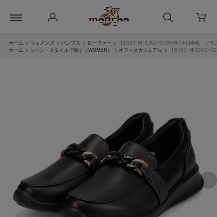
ホーム
>
ウィメンズ
>
パンプス
>
ローファー
>
【防滑】HIROKO KOSHINO FEMME
ホーム
>
シーン・スタイルで探す（WOMEN）
>
オフィスカジュアル
>
【防滑】HIROKO 