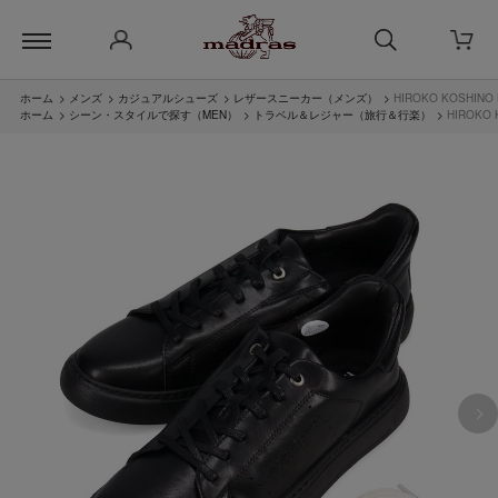
ホーム
>
メンズ
>
カジュアルシューズ
>
レザースニーカー（メンズ）
>
HIROKO KOSH
ホーム
>
シーン・スタイルで探す（MEN）
>
トラベル＆レジャー（旅行＆行楽）
>
HIROK