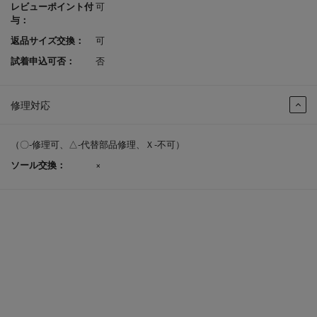
レビューポイント付
可
与：
返品サイズ交換：
可
試着申込可否：
否
修理対応
（〇-修理可、△-代替部品修理、Ｘ-不可）
ソール交換：
×