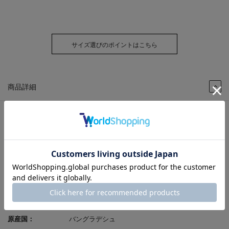
サイズ選びのポイントはこちら
商品詳細
商品番号：
HR8201-BLA-250
色：
BLACK
性別：
紳士
発売シーズン：
2025A/W
ｱｯﾊﾟｰ材料：
本革
ソール素材：
EVA
製法：
サイドマッケイ
原産国：
バングラデシュ