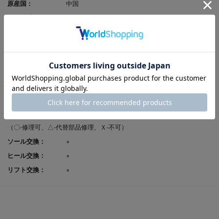
原産国：
中国
足入れ感（幅）：
3E相当
レビューポイント付
可
与：
返品サイズ交換：
可
試着申込可否：
否
修理対応
（〇-修理可、△-代替部品修理、Ｘ-不可）
ソール交換：
×
ヒール交換：
×
リフト交換：
×