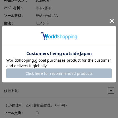
発売シーズン：
2025A/W
ｱｯﾊﾟｰ材料：
牛革×豚革
ソール素材：
EVA×合成ゴム
製法：
セメント
ヒールの高さ：
3.0cm
原産国：
日本
足入れ感（幅）：
EEEEE
レビューポイント付
可
与：
返品サイズ交換：
可
試着申込可否：
否
修理対応
（〇-修理可、△-代替部品修理、Ｘ-不可）
ソール交換：
〇