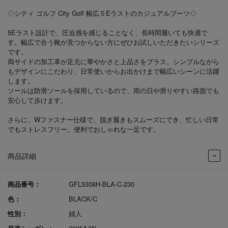
◇シティ ゴルフ City Golf 幅広５Eラストのカジュアルブーツ◇
5Eラスト設計で、圧迫感を感じることなく、長時間履いても快適で
す。幅広で合う靴が見つからない方にぜひお試しいただきたいシリーズ
です。
両サイドの加工革が足元に華やかさと上品さをプラス。シンプルながら
もデザインにこだわり、日常使いからお出かけまで幅広いシーンに活躍
します。
ソールは防滑ソールを採用しているので、雨の日や滑りやすい路面でも
安心して歩けます。
さらに、Wファスナー仕様で、脱ぎ履きもスムーズにでき、忙しい日常
でもストレスフリー。便利でおしゃれな一足です。
商品詳細
商品番号：
GFL5308H-BLA-C-230
色：
BLACK/C
性別：
婦人