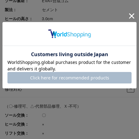
ソール素材：
EVA×合成ゴム
製法：
セメント
ヒールの高さ：
3.0cm
原産国：
日本
足入れ感（幅）：
EEEEE
レビューポイント付
可
与：
返品サイズ交換：
可
試着申込可否：
否
修理対応
（〇-修理可、△-代替部品修理、Ｘ-不可）
ソール交換：
〇
ヒール交換：
×
リフト交換：
×