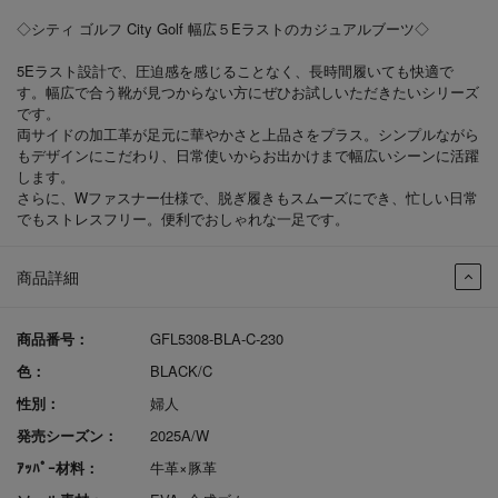
◇シティ ゴルフ City Golf 幅広５Eラストのカジュアルブーツ◇
5Eラスト設計で、圧迫感を感じることなく、長時間履いても快適で
す。幅広で合う靴が見つからない方にぜひお試しいただきたいシリーズ
です。
両サイドの加工革が足元に華やかさと上品さをプラス。シンプルながら
もデザインにこだわり、日常使いからお出かけまで幅広いシーンに活躍
します。
さらに、Wファスナー仕様で、脱ぎ履きもスムーズにでき、忙しい日常
でもストレスフリー。便利でおしゃれな一足です。
商品詳細
商品番号：
GFL5308-BLA-C-230
色：
BLACK/C
性別：
婦人
発売シーズン：
2025A/W
ｱｯﾊﾟｰ材料：
牛革×豚革