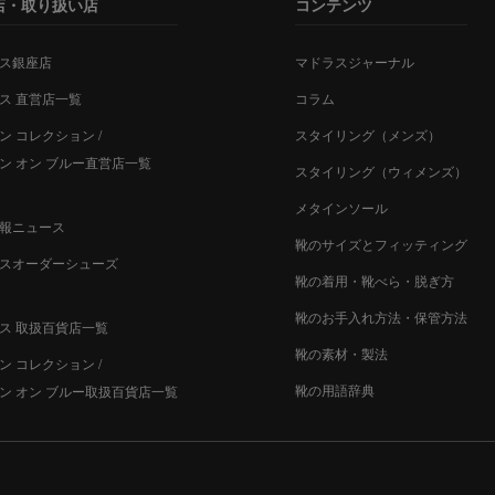
店・取り扱い店
コンテンツ
ス銀座店
マドラスジャーナル
ス 直営店一覧
コラム
ン コレクション /
スタイリング（メンズ）
ン オン ブルー直営店一覧
スタイリング（ウィメンズ）
メタインソール
報ニュース
靴のサイズとフィッティング
スオーダーシューズ
靴の着用・靴べら・脱ぎ方
靴のお手入れ方法・保管方法
ス 取扱百貨店一覧
靴の素材・製法
ン コレクション /
靴の用語辞典
ン オン ブルー取扱百貨店一覧