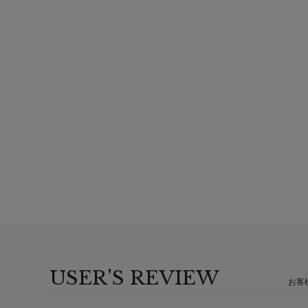
USER'S REVIEW
お客