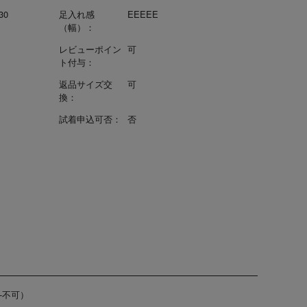
30
足入れ感
EEEEE
（幅）：
レビューポイン
可
ト付与：
返品サイズ交
可
換：
試着申込可否：
否
-不可）