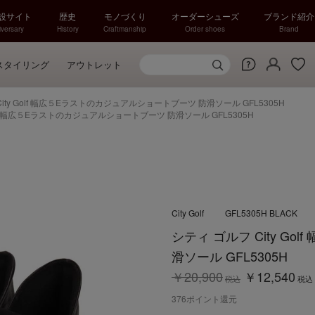
特設サイト
歴史
モノづくり
オーダーシューズ
ブランド紹介
versary
History
Craftmanship
Order shoes
Brand
スタイリング
アウトレット
ity Golf 幅広５Eラストのカジュアルショートブーツ 防滑ソール GFL5305H
Golf 幅広５Eラストのカジュアルショートブーツ 防滑ソール GFL5305H
City Golf
GFL5305H BLACK
シティ ゴルフ City G
滑ソール GFL5305H
￥20,900
￥12,540
税込
税込
376
ポイント還元