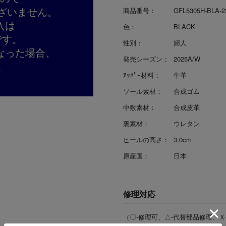
ざいません。
商品番号：
GFL5305H-BLA-2
入は
色：
BLACK
です。
性別：
婦人
なった場合、
発売シーズン：
2025A/W
。
ｱｯﾊﾟｰ材料：
牛革
ソール素材：
合成ゴム
中敷素材：
合成皮革
裏素材：
ウレタン
ヒールの高さ：
3.0cm
原産国：
日本
修理対応
（〇-修理可、△-代替部品修理、Ｘ