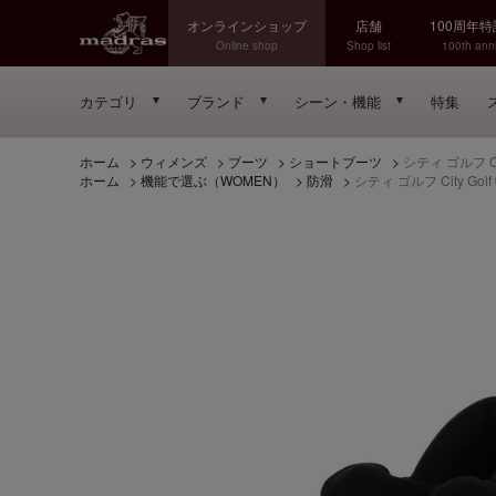
オンラインショップ
店舗
100周年
Online shop
Shop list
100th anni
カテゴリ
ブランド
シーン・機能
特集
ホーム
>
ウィメンズ
>
ブーツ
>
ショートブーツ
>
シティ ゴルフ C
ホーム
>
機能で選ぶ（WOMEN）
>
防滑
>
シティ ゴルフ City 