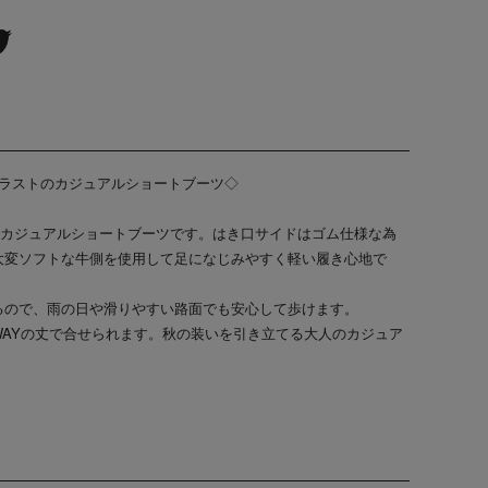
幅広５Eラストのカジュアルショートブーツ◇
、カジュアルショートブーツです。はき口サイドはゴム仕様な為
大変ソフトな牛側を使用して足になじみやすく軽い履き心地で
るので、雨の日や滑りやすい路面でも安心して歩けます。
WAYの丈で合せられます。秋の装いを引き立てる大人のカジュア