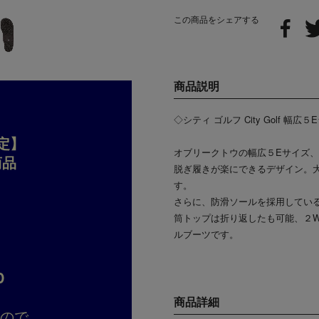
この商品をシェアする
商品説明
◇シティ ゴルフ City Golf 
定】
オブリークトウの幅広５Eサイズ
商品
脱ぎ履きが楽にできるデザイン。
す。
さらに、防滑ソールを採用してい
筒トップは折り返したも可能、２
ルブーツです。
D
商品詳細
すので