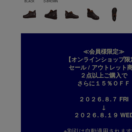
BLACK
D-BROWN
≪会員様限定≫
【オンラインショップ限
セール / アウトレット
２点以上ご購入で
さらに１５％ＯＦＦ
２０２６.８.７ FRI
↓
２０２６.８.１９ WE
※割引は自動適用されま