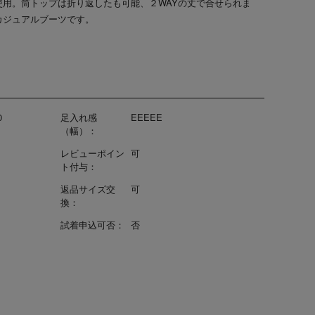
使用。筒トップは折り返したも可能、２WAYの丈で合せられま
カジュアルブーツです。
0
足入れ感
EEEEE
（幅）：
レビューポイン
可
ト付与：
返品サイズ交
可
換：
試着申込可否：
否