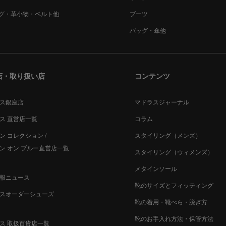
グ・革小物・ベルト他
ブーツ
バッグ・傘他
店・取り扱い店
コンテンツ
ス銀座店
マドラスジャーナル
ス 直営店一覧
コラム
ン コレクション /
スタイリング（メンズ）
ン オン ブルー直営店一覧
スタイリング（ウィメンズ）
メタインソール
報ニュース
靴のサイズとフィッティング
スオーダーシューズ
靴の着用・靴べら・脱ぎ方
靴のお手入れ方法・保管方法
ス 取扱百貨店一覧