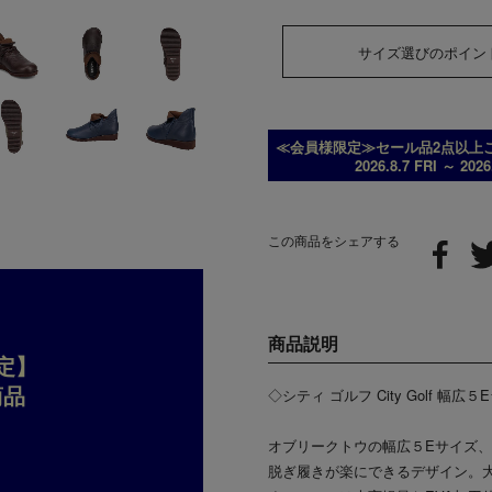
サイズ選びのポイン
≪会員様限定≫セール品2点以上ご
2026.8.7 FRI ～ 202
この商品をシェアする
商品説明
定】
商品
◇シティ ゴルフ City Golf 
オブリークトウの幅広５Eサイズ
脱ぎ履きが楽にできるデザイン。