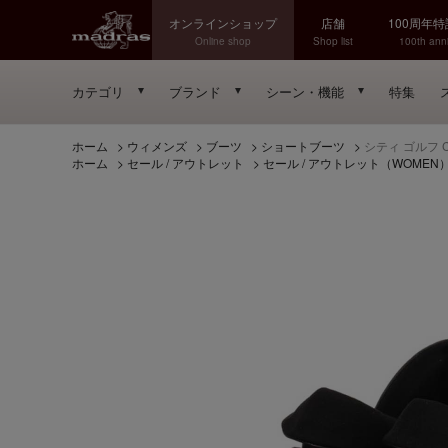
オンラインショップ
店舗
100周年
Online shop
Shop list
100th anni
カテゴリ
ブランド
シーン・機能
特集
ホーム
>
ウィメンズ
>
ブーツ
>
ショートブーツ
>
シティ ゴルフ C
ホーム
>
セール / アウトレット
>
セール / アウトレット（WOMEN