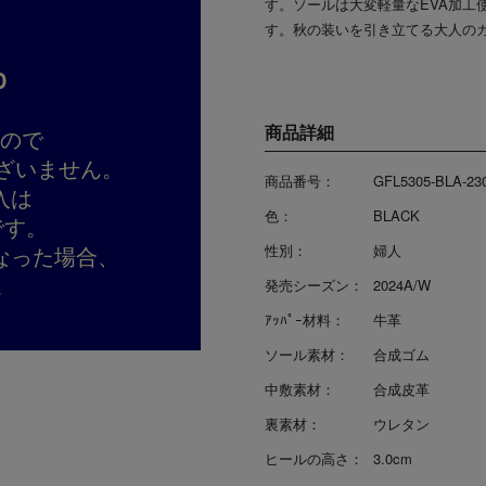
す。ソールは大変軽量なEVA加工
す。秋の装いを引き立てる大人の
D
商品詳細
すので
ざいません。
商品番号：
GFL5305-BLA-23
入は
色：
BLACK
です。
なった場合、
性別：
婦人
。
発売シーズン：
2024A/W
ｱｯﾊﾟｰ材料：
牛革
ソール素材：
合成ゴム
中敷素材：
合成皮革
裏素材：
ウレタン
ヒールの高さ：
3.0cm