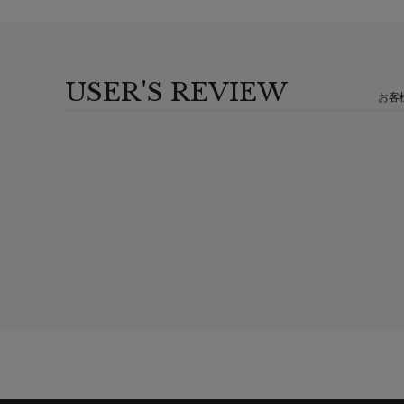
USER'S REVIEW
お客