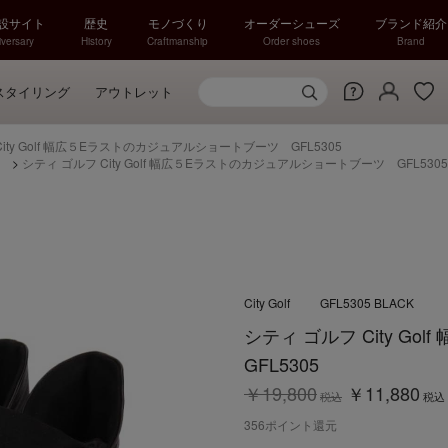
特設サイト
歴史
モノづくり
オーダーシューズ
ブランド紹介
versary
History
Craftmanship
Order shoes
Brand
スタイリング
アウトレット
ity Golf 幅広５Eラストのカジュアルショートブーツ GFL5305
）
>
シティ ゴルフ City Golf 幅広５Eラストのカジュアルショートブーツ GFL5305
City Golf
GFL5305 BLACK
シティ ゴルフ City 
GFL5305
￥19,800
￥11,880
税込
税込
356
ポイント還元