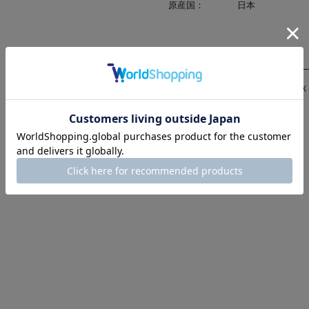
原産国：
日本
修理対応
（〇-修理可、△-代替部品修理、Ｘ
ソール交換：
×
ヒール交換：
×
リフト交換：
×