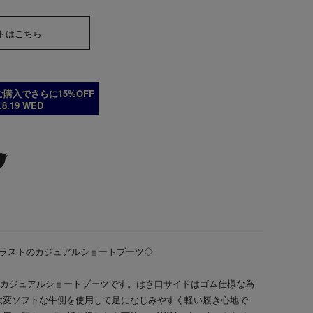
トはこちら
購入でさらに15%OFF
6.8.19 WED
幅広５Eラストのカジュアルショートブーツ◇
、カジュアルショートブーツです。はき口サイドはゴム仕様な為
大変ソフトな牛側を使用して足になじみやすく軽い履き心地で