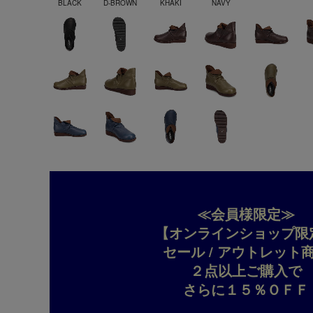
BLACK
D-BROWN
KHAKI
NAVY
≪会員様限定≫
【オンラインショップ限
セール / アウトレット
２点以上ご購入で
さらに１５％ＯＦＦ