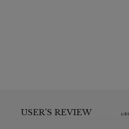
USER'S REVIEW
お客