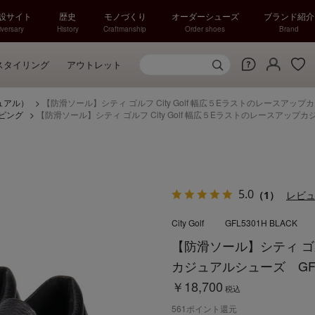
特設サイト
歴史
モノづくり
オーダーシューズ
ブランド紹介
versary
History
Craftmanship
Order shoes
Brand
スタイリング
アウトレット
ュアル）
>
【防滑ソール】シティ ゴルフ City Golf 幅広５Eラストのレースアップ
ピング
>
【防滑ソール】シティ ゴルフ City Golf 幅広５Eラストのレースアップカ
5.0
（1）
レビ
City Golf
GFL5301H BLACK
【防滑ソール】シティ ゴルフ
カジュアルシューズ GFL
￥18,700
税込
561
ポイント還元