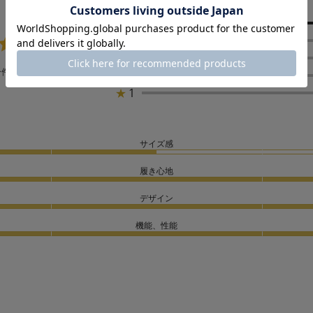
★
5
5.0
★
4
★
3
1
ー件数：
件
★
2
★
1
サイズ感
履き心地
デザイン
機能、性能