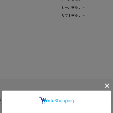
ヒール交換：
×
リフト交換：
×
様の声