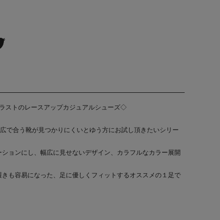
 幅広５Eラストのレースアップカジュアルシューズ◇
幅広で合う靴が見つかりにくいとゆう方にお試し頂きたいシリー
ーションにし、幅広に見せないデザイン、カラフルなカラー展開
履きも容易になった、足に優しくフィットするオススメの１足で