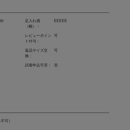
30
足入れ感
EEEEE
（幅）：
レビューポイン
可
ト付与：
返品サイズ交
可
換：
試着申込可否：
否
-不可）