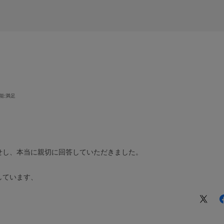
能
:満足
せし、本当に親切に回答していただきました。
しています、