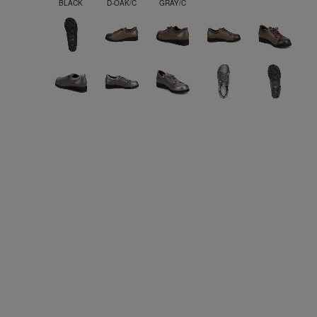
BLACK
D-OAK/C
GRAY/C