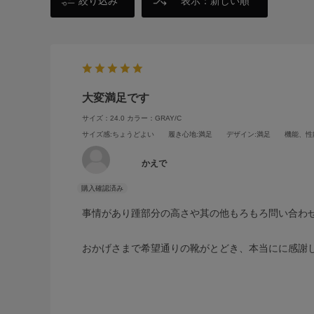
絞り込み
表示：新しい順
大変満足です
サイズ：24.0
カラー：GRAY/C
サイズ感
:ちょうどよい
履き心地
:満足
デザイン
:満足
機能、性
かえで
事情があり踵部分の高さや其の他もろもろ問い合わ
おかげさまで希望通りの靴がとどき、本当にに感謝