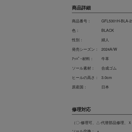
商品詳細
商品番号：
GFL5301H-BLA-2
色：
BLACK
性別：
婦人
発売シーズン：
2024A/W
ｱｯﾊﾟｰ材料：
牛革
ソール素材：
合成ゴム
ヒールの高さ：
3.0cm
原産国：
日本
修理対応
（〇-修理可、△-代替部品修理、Ｘ
ソール交換：
×