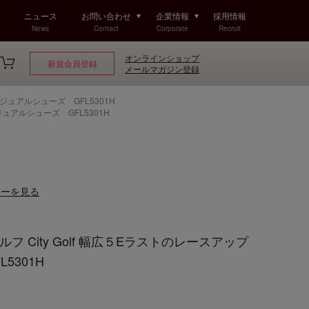
ニュース
お問い合わせ
企業情報
採用情報
News
Contact
Corporate
Recruit
オンラインショップ
新規会員登録
メールマガジン登録
カジュアルシューズ GFL5301H
ジュアルシューズ GFL5301H
ューを見る
 City Golf 幅広５Eラストのレースアップ
5301H