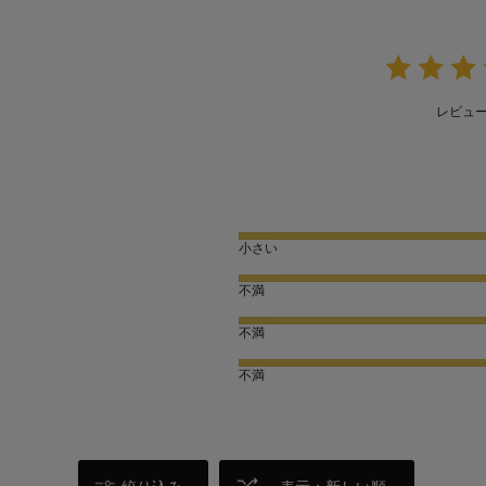
レビュ
小さい
不満
不満
不満