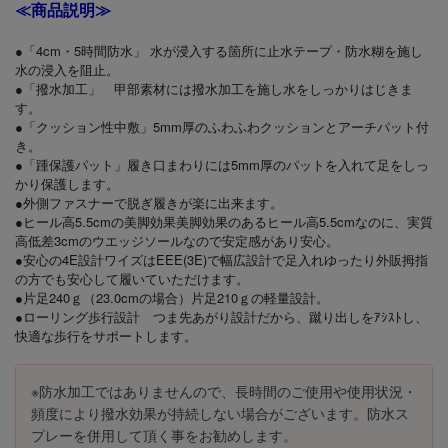
≪商品説明≫
●「4cm・5時間防水」 水が浸入する箇所に止水テープ・防水糊を施し
水の浸入を阻止。
●「撥水加工」 甲部素材には撥水加工を施し水をしっかりはじきま
す。
●「クッション性中敷」5mm厚のふわふわクッションとアーチパット付
き。
●「踵保護パット」履き口まわりには5mm厚のパットを入れて足をしっ
かり保護します。
●外側ファスナーで脱ぎ履きが楽に出来ます。
●ヒール高5.5cmの美脚効果美脚効果のあるヒール高5.5cmなのに、実質
高低差3cmのウエッジソールなので安定感があり安心。
●安心の4E設計ワイズはEEE(3E)で幅広設計で足入れゆったり外販拇指
の方でも安心して履いていただけます。
●片足240ｇ（23.0cmの場合）片足210ｇの軽量設計。
●ローリング歩行設計 つま先あがり設計だから、蹴り出しをｱｼｽﾄし、
快適な歩行をサポートします。
※防水加工ではありませんので、長時間のご使用や使用状況・
頻度により撥水効果が持続しない場合がございます。防水ス
プレーを併用して頂く事をお勧めします。