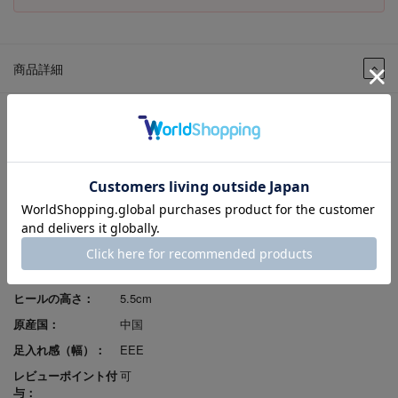
商品詳細
商品番号：
GFL2103V-BLA-230
色：
BLACK
性別：
婦人
発売シーズン：
2025S/S
ｱｯﾊﾟｰ材料：
合成皮革
ソール素材：
合成底
重さ：
240ｇ
ヒールの高さ：
5.5cm
原産国：
中国
足入れ感（幅）：
EEE
レビューポイント付
可
与：