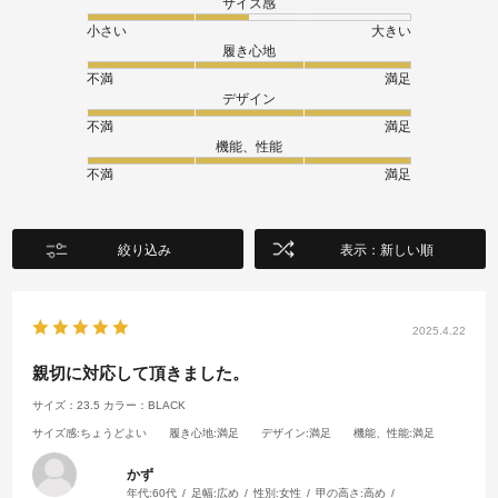
サイズ感
小さい
大きい
履き心地
不満
満足
デザイン
不満
満足
機能、性能
不満
満足
絞り込み
表示：新しい順
2025.4.22
親切に対応して頂きました。
サイズ：23.5
カラー：BLACK
サイズ感
:ちょうどよい
履き心地
:満足
デザイン
:満足
機能、性能
:満足
かず
年代:
60代
足幅:
広め
性別:
女性
甲の高さ:
高め