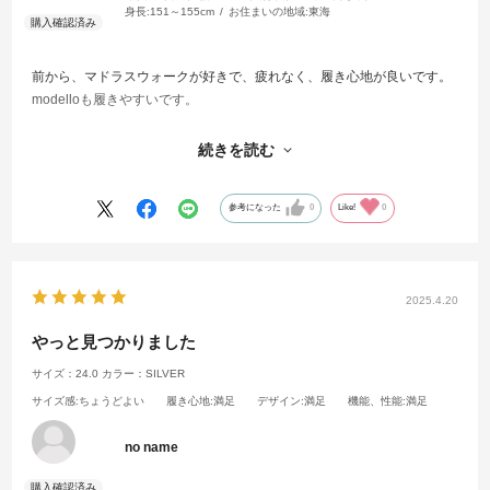
身長:
151～155cm
お住まいの地域:
東海
前から、マドラスウォークが好きで、疲れなく、履き心地が良いです。
modelloも履きやすいです。
とにかく、マドラスの商品は、飽きないデザインなので、大フアンで
続きを読む
す。
参考になった
0
Like!
0
2025.4.20
やっと見つかりました
サイズ：24.0
カラー：SILVER
サイズ感
:ちょうどよい
履き心地
:満足
デザイン
:満足
機能、性能
:満足
no name