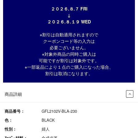
２０２６.８.７ FRI
↓
２０２６.８.１９ WED
※割引は自動適用されますので
クーポンコード等の入力は
必要ございません。
※対象外商品の同時ご購入は
可能ですが割引は対象外です。
※一部返品により１点のご購入になった場合、
割引は取消になります。
商品詳細
商品番号：
GFL2102V-BLA-230
色：
BLACK
性別：
婦人
ｱｯﾊﾟｰ材料：
合成皮革