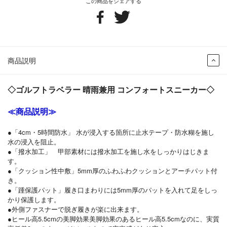
この商品をシェアする
商品説明
◇ゴルフトラベラー 晴雨兼用 コンフォートスニーカー◇
≪商品説明≫
●「4cm・5時間防水」 水が浸入する箇所に止水テープ・防水糊を施し
水の浸入を阻止。
●「撥水加工」 甲部素材には撥水加工を施し水をしっかりはじきま
す。
●「クッション性中敷」5mm厚のふわふわクッションとアーチパット付
き。
●「踵保護パット」履き口まわりには5mm厚のパットを入れて足をしっ
かり保護します。
●外側ファスナーで脱ぎ履きが楽に出来ます。
●ヒール高5.5cmの美脚効果美脚効果のあるヒール高5.5cmなのに、実質