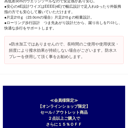
高低差3cmのウエッジソールなので安定感があり安心。
●安心の4E設計ワイズはEEEE(4E)で幅広設計で足入れゆったり外販拇
指の方でも安心して履いていただけます。
●片足210ｇ（23.0cmの場合）片足210ｇの軽量設計。
●ローリング歩行設計 つま先あがり設計だから、蹴り出しをｱｼｽﾄし、
快適な歩行をサポートします。
※防水加工ではありませんので、長時間のご使用や使用状況・
頻度により撥水効果が持続しない場合がございます。防水ス
プレーを併用して頂く事をお勧めします。
≪会員様限定≫
【オンラインショップ限定】
セール / アウトレット商品
２点以上ご購入で
さらに１５％ＯＦＦ