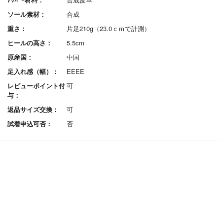
ソール素材：
合成
重さ：
片足210g（23.0ｃｍで計測）
ヒールの高さ：
5.5cm
原産国：
中国
足入れ感（幅）：
EEEE
レビューポイント付
可
与：
返品サイズ交換：
可
試着申込可否：
否