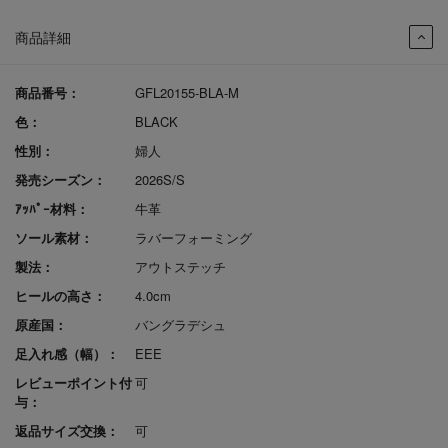
商品詳細
商品番号：
GFL20155-BLA-M
色：
BLACK
性別：
婦人
発売シーズン：
2026S/S
ｱｯﾊﾟｰ材料：
牛革
ソール素材：
ラバーフォーミング
製法：
アウトステッチ
ヒールの高さ：
4.0cm
原産国：
バングラデシュ
足入れ感（幅）：
EEE
レビューポイント付
可
与：
返品サイズ交換：
可