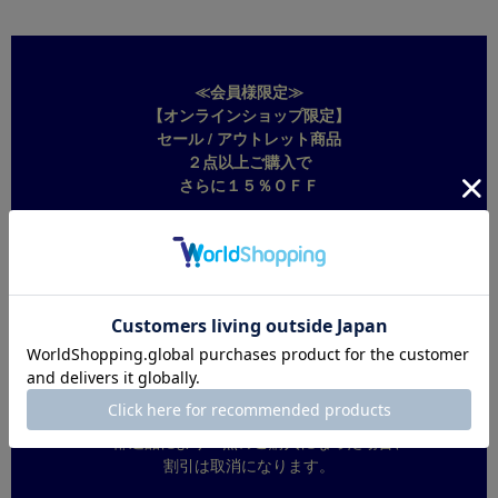
≪会員様限定≫
【オンラインショップ限定】
セール / アウトレット商品
２点以上ご購入で
さらに１５％ＯＦＦ
２０２６.８.７ FRI
↓
２０２６.８.１９ WED
※割引は自動適用されますので
クーポンコード等の入力は
必要ございません。
※対象外商品の同時ご購入は
可能ですが割引は対象外です。
※一部返品により１点のご購入になった場合、
割引は取消になります。