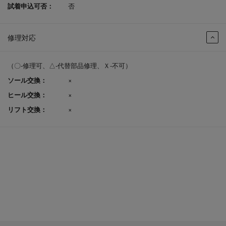
試着申込可否：
否
修理対応
（〇-修理可、△-代替部品修理、Ｘ-不可）
ソール交換：
×
ヒール交換：
×
リフト交換：
×