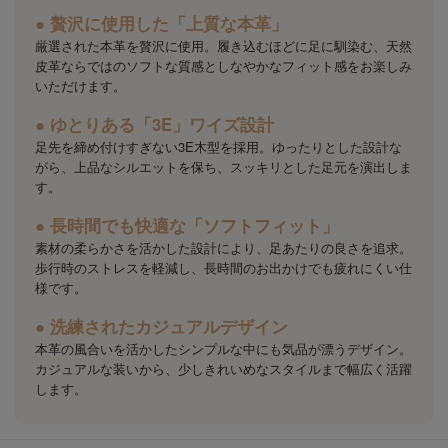
● 贅沢に使用した「上質な本革」
厳選された本革を贅沢に使用。履き込むほどに足に馴染む、天然
皮革ならではのソフトな質感としなやかなフィット感をお楽しみ
いただけます。
● ゆとりある「3E」ワイズ設計
足先を締め付けすぎない3E木型を採用。ゆったりとした設計な
がら、上品なシルエットを保ち、スッキリとした足元を演出しま
す。
● 長時間でも快適な「ソフトフィット」
素材の柔らかさを活かした設計により、足あたりの良さを追求。
歩行時のストレスを軽減し、長時間のお出かけでも疲れにくい仕
様です。
● 洗練されたカジュアルデザイン
本革の風合いを活かしたシンプルな中にも気品が漂うデザイン。
カジュアルな装いから、少しきれいめなスタイルまで幅広く活躍
します。