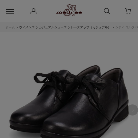
ホーム
>
ウィメンズ
>
カジュアルシューズ
>
レースアップ（カジュアル）
>
シティ ゴルフ C