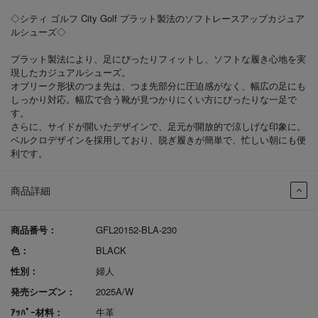
◇シティ ゴルフ City Golf プラット製法のソフトレースアップカジュア
ルシューズ◇
プラット製法により、足にぴったりフィットし、ソフトな履き心地を実
現したカジュアルシューズ。
オブリーク形状のつま先は、つま先部分に圧迫感がなく、幅広の足にも
しっかり対応。幅広で合う靴が見つかりにくい方にぴったりな一足で
す。
さらに、サイドが開いたデザインで、足元が開放的で涼しげな印象に。
ベルクロデザインを採用しており、脱ぎ履きが簡単で、忙しい朝にも便
利です。
商品詳細
商品番号：
GFL20152-BLA-230
色：
BLACK
性別：
婦人
発売シーズン：
2025A/W
ｱｯﾊﾟｰ材料：
牛革