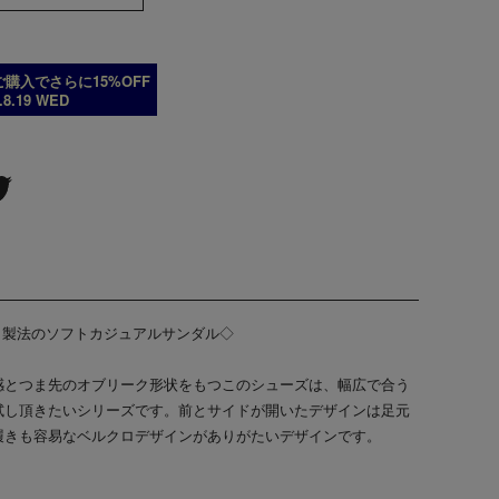
購入でさらに15%OFF
6.8.19 WED
プラット製法のソフトカジュアルサンダル◇
感とつま先のオブリーク形状をもつこのシューズは、幅広で合う
試し頂きたいシリーズです。前とサイドが開いたデザインは足元
履きも容易なベルクロデザインがありがたいデザインです。