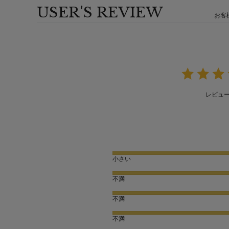
USER'S REVIEW
お客
レビュ
小さい
不満
不満
不満