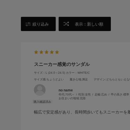
絞り込み
表示：新しい順
スニーカー感覚のサンダル
サイズ：L (24.0～24.5)
カラー：WHITE/C
サイズ感
:ちょうどよい
履き心地
:満足
デザイン
:どちらともいえな
no name
年代:
70代～
性別:
女性
足幅:
広め
甲の高さ:
標準
お住まいの地域:
北陸
幅広で安定感があり、長時間歩いてもスニーカーを