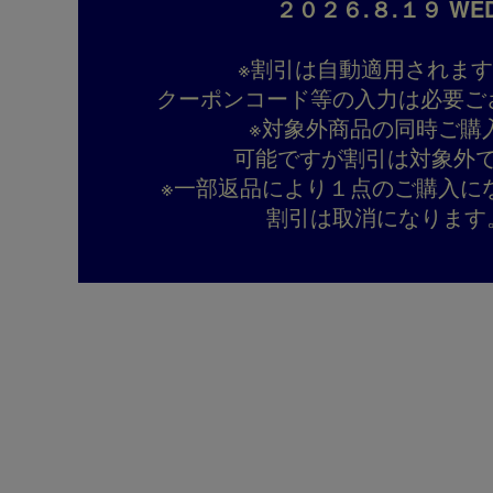
２０２６.８.１９ WE
※割引は自動適用されま
クーポンコード等の入力は必要ご
※対象外商品の同時ご購
可能ですが割引は対象外
※一部返品により１点のご購入に
割引は取消になります