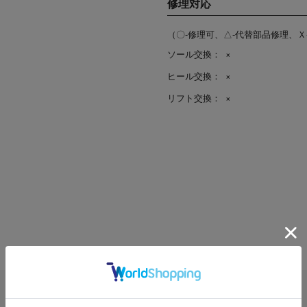
修理対応
（〇-修理可、△-代替部品修理、Ｘ
ソール交換：
×
ヒール交換：
×
リフト交換：
×