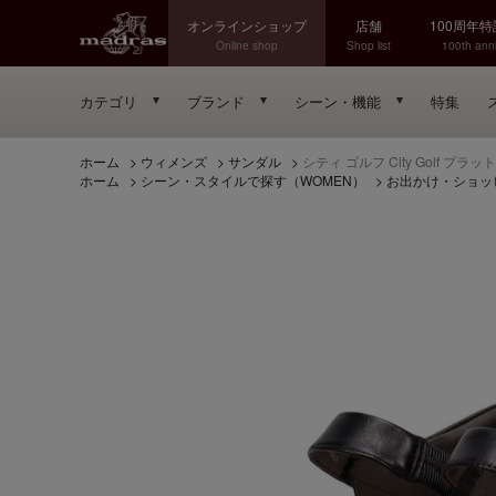
オンラインショップ
店舗
100周年
Online shop
Shop list
100th anni
カテゴリ
ブランド
シーン・機能
特集
ホーム
>
ウィメンズ
>
サンダル
>
シティ ゴルフ City Golf 
ホーム
>
シーン・スタイルで探す（WOMEN）
>
お出かけ・ショッ