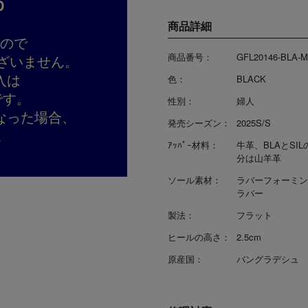
D
商品詳細
すので
商品番号：
GFL20146-BLA-M
ざいません。
入は
色：
BLACK
です。
性別：
婦人
なった場合、
発売シーズン：
2025S/S
。
ｱｯﾊﾟｰ材料：
牛革、BLAとSI
分は山羊革
ソール素材：
ラバーフォーミン
ラバー
製法：
フラット
ヒールの高さ：
2.5cm
原産国：
バングラデシュ