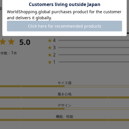
様の声
★
5
5.0
★
4
★
3
1
ー件数：
件
★
2
★
1
サイズ感
履き心地
デザイン
機能、性能