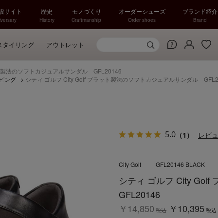
特設サイト
歴史
モノづくり
オーダーシューズ
ブランド紹介
versary
History
Craftmanship
Order shoes
Brand
スタイリング
アウトレット
プラット製法のソフトカジュアルサンダル GFL20146
ピング
>
シティ ゴルフ City Golf プラット製法のソフトカジュアルサンダル GFL2
5.0
（1）
レビ
City Golf
GFL20146 BLACK
シティ ゴルフ City 
GFL20146
￥14,850
￥10,395
税込
税込