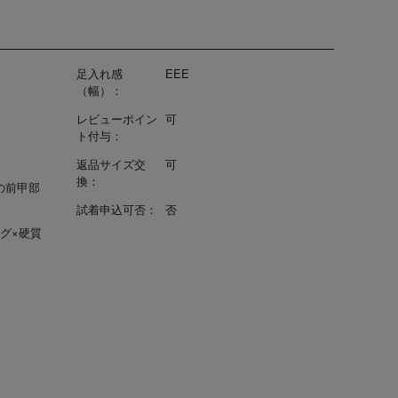
足入れ感
EEE
（幅）：
レビューポイン
可
ト付与：
返品サイズ交
可
換：
Lの前甲部
試着申込可否：
否
グ×硬質