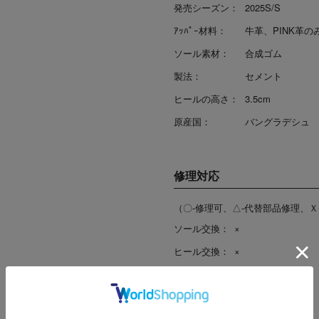
発売シーズン：
2025S/S
ｱｯﾊﾟｰ材料：
牛革、PINK革の
ソール素材：
合成ゴム
製法：
セメント
ヒールの高さ：
3.5cm
原産国：
バングラデシュ
修理対応
（〇-修理可、△-代替部品修理、Ｘ
ソール交換：
×
ヒール交換：
×
リフト交換：
×