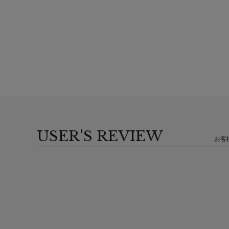
USER'S REVIEW
お客