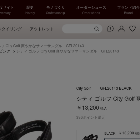
特設サイト
歴史
モノづくり
オーダーシューズ
ブランド紹介
versary
History
Craftmanship
Order shoes
Brand
スタイリング
アウトレット
フ City Golf 爽やかなサマーサンダル GFL20143
ピング
>
シティ ゴルフ City Golf 爽やかなサマーサンダル GFL20143
City Golf
GFL20143 BLACK
シティ ゴルフ City Go
￥13,200
税込
396
ポイント還元
￥13,200
BLACK
税