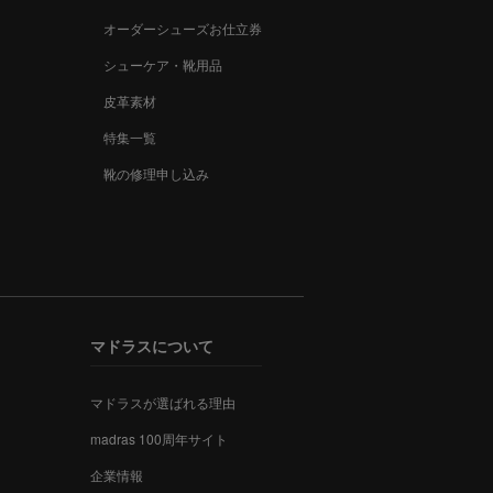
オーダーシューズお仕立券
シューケア・靴用品
皮革素材
特集一覧
靴の修理申し込み
マドラスについて
マドラスが選ばれる理由
madras 100周年サイト
企業情報