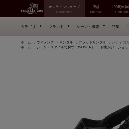
オンラインショップ
店舗
100周年
Online shop
Shop list
100th anni
カテゴリ
ブランド
シーン・機能
特集
ホーム
>
ウィメンズ
>
サンダル
>
フラットサンダル
>
シティ ゴル
ホーム
>
シーン・スタイルで探す（WOMEN）
>
お出かけ・ショッ