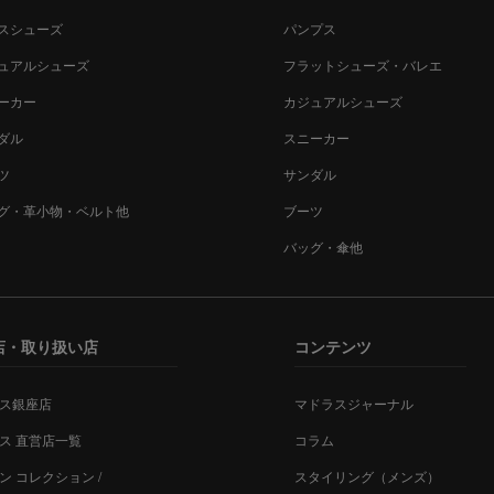
スシューズ
パンプス
ュアルシューズ
フラットシューズ・バレエ
ーカー
カジュアルシューズ
ダル
スニーカー
ツ
サンダル
グ・革小物・ベルト他
ブーツ
バッグ・傘他
店・取り扱い店
コンテンツ
ス銀座店
マドラスジャーナル
ス 直営店一覧
コラム
ン コレクション /
スタイリング（メンズ）