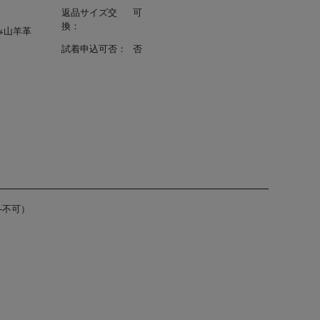
返品サイズ交
可
換：
み山羊革
試着申込可否：
否
-不可）