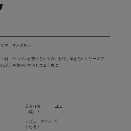
やかなサマーサンダル◇
インは、サンダルが苦手という方にお試し頂きたいシリーズで
ンは足元を華やかで涼し気な印象に。
足入れ感
EEE
（幅）：
レビューポイン
可
ト付与：