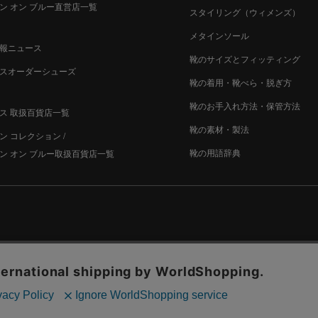
ン オン ブルー直営店一覧
スタイリング（ウィメンズ）
メタインソール
報ニュース
靴のサイズとフィッティング
スオーダーシューズ
靴の着用・靴べら・脱ぎ方
靴のお手入れ方法・保管方法
ス 取扱百貨店一覧
靴の素材・製法
ン コレクション /
靴の用語辞典
ン オン ブルー取扱百貨店一覧
古物営業法に基づく表示
プライバシー規約・個人情報の取り扱い
カ
© Madras Inc. All rights reserved.
使用しております。詳細は
プライバシー規約
をご覧ください。