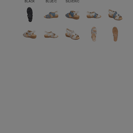
BLACK
BLUE/C
SILVER/C