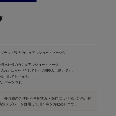
olf プラット製法 カジュアルショートブーツ◇
た撥水仕様のカジュアルショートブーツ。
足入れもゆったりとしており足馴染みも良いです。
を採用しております。
アルブーツです。
で、長時間のご使用や使用状況・頻度により撥水効果が持
防水スプレーを併用して頂く事をお勧めします。