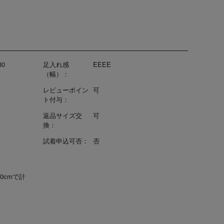
30
足入れ感
EEEE
（幅）：
レビューポイン
可
ト付与：
返品サイズ交
可
換：
試着申込可否：
否
.0cmで計