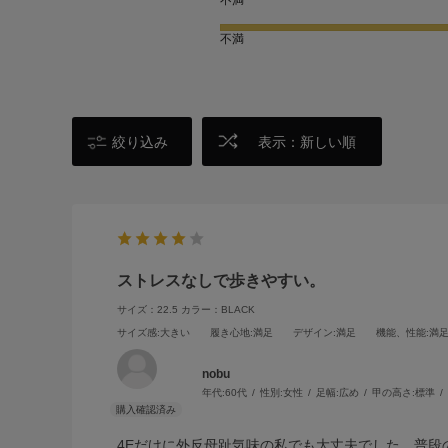
不満
絞り込み
表示：新しい順
ストレスなしで歩きやすい。
サイズ：22.5
カラー：BLACK
サイズ感
:大きい
履き心地
:満足
デザイン
:満足
機能、性能
:満
nobu
年代:
60代
性別:
女性
足幅:
広め
甲の高さ:
標準
4Eだけに外反母趾気味の私でも大丈夫でした。普