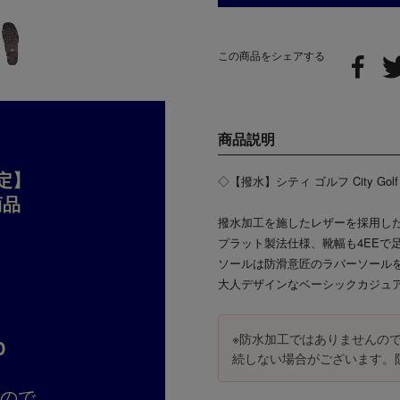
この商品をシェアする
商品説明
定】
◇【撥水】シティ ゴルフ City G
商品
撥水加工を施したレザーを採用し
プラット製法仕様、靴幅も4EEで
ソールは防滑意匠のラバーソール
大人デザインなベーシックカジュ
※防水加工ではありませんの
D
続しない場合がございます。
すので