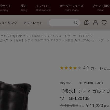
特設サイト
歴史
モノづくり
オーダーシューズ
ブランド紹介
versary
History
Craftmanship
Order shoes
Brand
スタイリング
アウトレット
ルフ City Golf プラット製法 カジュアルショートブーツ GFL20138
ピング
>
【撥水】シティ ゴルフ City Golf プラット製法 カジュアルショートブーツ 
4.0
（1）
レビ
City Golf
GFL20138 BLACK
【撥水】シティ ゴルフ Ci
ツ GFL20138
￥18,700
￥11,220
税込
税込