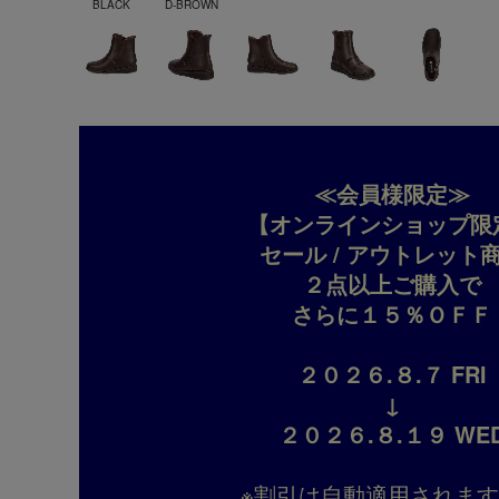
BLACK
D-BROWN
≪会員様限定≫
【オンラインショップ限
セール / アウトレット
２点以上ご購入で
さらに１５％ＯＦＦ
２０２６.８.７ FRI
↓
２０２６.８.１９ WE
※割引は自動適用されま