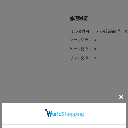
修理対応
（〇-修理可、△-代替部品修理、Ｘ
ソール交換：
×
ヒール交換：
×
リフト交換：
×