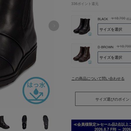
336
ポイント還元
￥18,700
BLACK
税
￥18,700
D-BROWN
この商品について問い合わせる
サイズ選びのポイン
≪会員様限定≫セール品2点以上ご
2026.8.7 FRI ～ 202