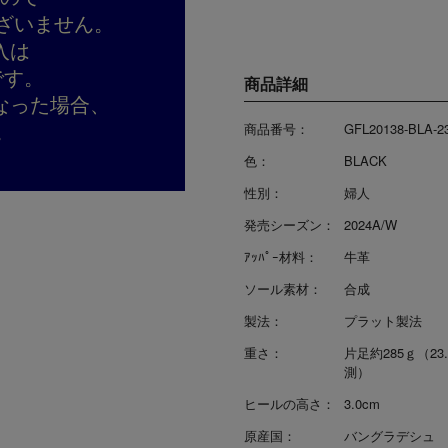
ざいません。
入は
です。
商品詳細
なった場合、
。
商品番号：
GFL20138-BLA-2
色：
BLACK
性別：
婦人
発売シーズン：
2024A/W
ｱｯﾊﾟｰ材料：
牛革
ソール素材：
合成
製法：
プラット製法
重さ：
片足約285ｇ（23
測）
ヒールの高さ：
3.0cm
原産国：
バングラデシュ