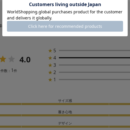
様の声
★
5
4.0
★
4
★
3
1
ー件数：
件
★
2
★
1
サイズ感
履き心地
デザイン