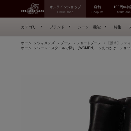
オンラインショップ
店舗
100周年
Online shop
Shop list
100th anni
カテゴリ
ブランド
シーン・機能
特集
ホーム
>
ウィメンズ
>
ブーツ
>
ショートブーツ
>
【撥水】シティ ゴ
ホーム
>
シーン・スタイルで探す（WOMEN）
>
お出かけ・ショッ