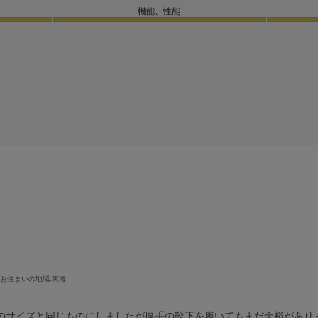
機能、性能
足
お住まいの地域:
東海
段のサイズと同じものにしましたが厚手の靴下を履いてもまだ余裕があり