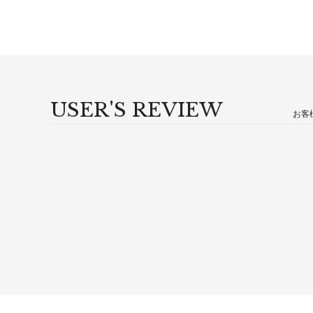
USER'S REVIEW
お客