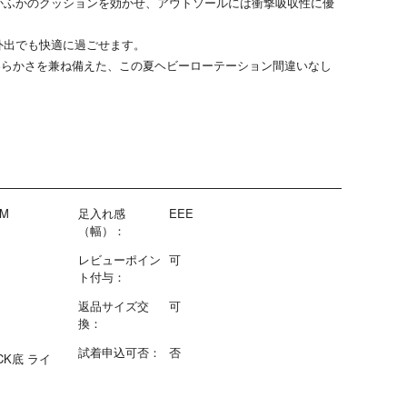
かふかのクッションを効かせ、アウトソールには衝撃吸収性に優
。
外出でも快適に過ごせます。
の柔らかさを兼ね備えた、この夏ヘビーローテーション間違いなし
-M
足入れ感
EEE
（幅）：
レビューポイン
可
ト付与：
返品サイズ交
可
換：
試着申込可否：
否
ACK底 ライ