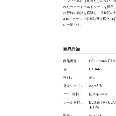
インソールには足当たりの良いふ
れたラバーモールドソールを採用
歩行時の負担を軽減し、長時間の
3.5cmヒールで美脚効果と極上
の一足です。
商品詳細
商品番号：
GFL20134A-ETN
色：
ETHANE
性別：
婦人
発売シーズン：
2026S/S
ｱｯﾊﾟｰ材料：
山羊革×牛革
ソール素材：
BEG底 TR / BL
トTPR
製法：
セメント