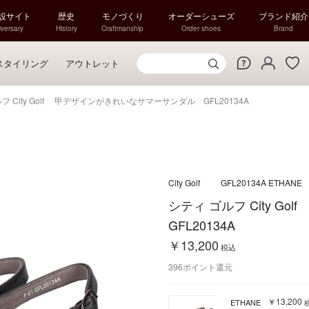
特設サイト
歴史
モノづくり
オーダーシューズ
ブランド紹介
versary
History
Craftmanship
Order shoes
Brand
スタイリング
アウトレット
フ City Golf 甲デザインがきれいなサマーサンダル GFL20134A
City Golf
GFL20134A ETHANE
シティ ゴルフ City 
GFL20134A
￥13,200
税込
396
ポイント還元
￥13,200
ETHANE