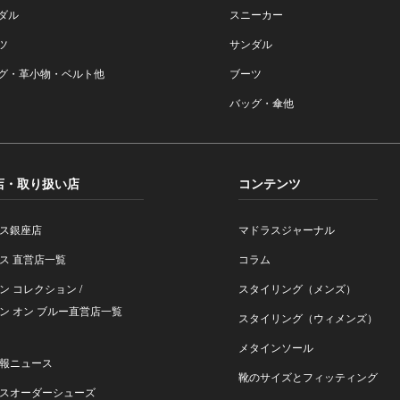
ダル
スニーカー
ツ
サンダル
グ・革小物・ベルト他
ブーツ
バッグ・傘他
店・取り扱い店
コンテンツ
ス銀座店
マドラスジャーナル
ス 直営店一覧
コラム
ン コレクション /
スタイリング（メンズ）
ン オン ブルー直営店一覧
スタイリング（ウィメンズ）
メタインソール
報ニュース
靴のサイズとフィッティング
スオーダーシューズ