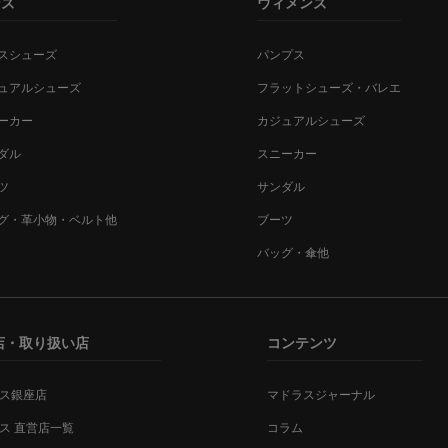
ンズ
ウィメンズ
スシューズ
パンプス
ュアルシューズ
フラットシューズ・バレエ
ーカー
カジュアルシューズ
ダル
スニーカー
ツ
サンダル
グ・革小物・ベルト他
ブーツ
バッグ・傘他
店・取り扱い店
コンテンツ
ス銀座店
マドラスジャーナル
ス 直営店一覧
コラム