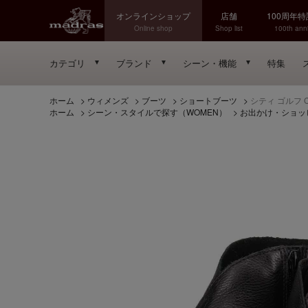
オンラインショップ
店舗
100周年
Online shop
Shop list
100th anni
カテゴリ
ブランド
シーン・機能
特集
ホーム
>
ウィメンズ
>
ブーツ
>
ショートブーツ
>
シティ ゴルフ C
ホーム
>
シーン・スタイルで探す（WOMEN）
>
お出かけ・ショッ