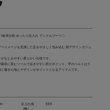
ソフトな1枚革仕様 ゆったり足入れ アンクルブーツ◇
ザーイメージを意識した足をやさしく包み込む 新デザインカジュ
りがなじみやすい柔らかい仕様です。
撃吸収に富むソールで歩きやすい所がポイント。甲のベルトはラ
感と履き心地とデザインがポイントとなるアイテムです。
30
足入れ感
EEE
（幅）：