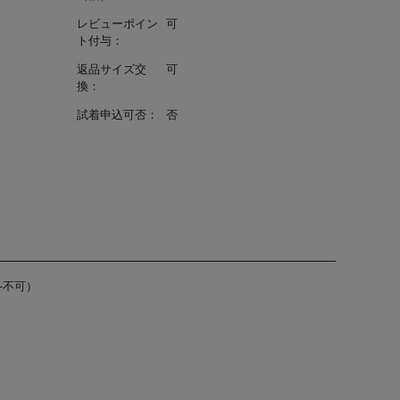
レビューポイン
可
ト付与：
返品サイズ交
可
換：
試着申込可否：
否
-不可）