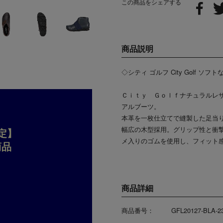
この商品をシェアする
商品説明
◇シティ ゴルフ City Golf 
Ｃｉｔｙ Ｇｏｌｆナチュラルレ
アルブーツ。
本革を一枚仕立てで縫製した足当
幅広の木型採用。グリップ性と衝
定】
メ入りのゴムを使用し、フィット
商品
商品詳細
商品番号：
GFL20127-BLA-2