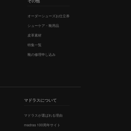
その他
オーダーシューズお仕立券
シューケア・靴用品
皮革素材
特集一覧
靴の修理申し込み
マドラスについて
マドラスが選ばれる理由
madras 100周年サイト