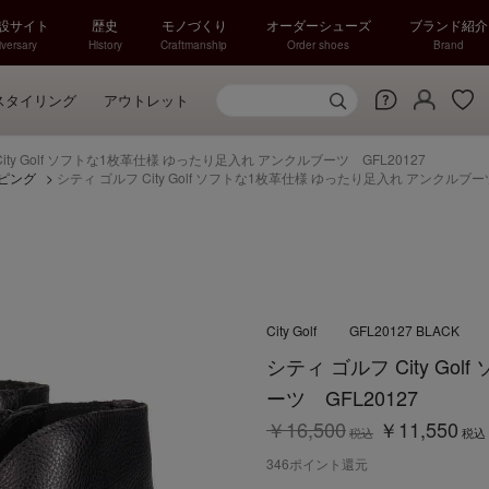
特設サイト
歴史
モノづくり
オーダーシューズ
ブランド紹介
versary
History
Craftmanship
Order shoes
Brand
スタイリング
アウトレット
ity Golf ソフトな1枚革仕様 ゆったり足入れ アンクルブーツ GFL20127
ピング
>
シティ ゴルフ City Golf ソフトな1枚革仕様 ゆったり足入れ アンクルブーツ
City Golf
GFL20127 BLACK
シティ ゴルフ City G
ーツ GFL20127
￥16,500
￥11,550
税込
税込
346
ポイント還元