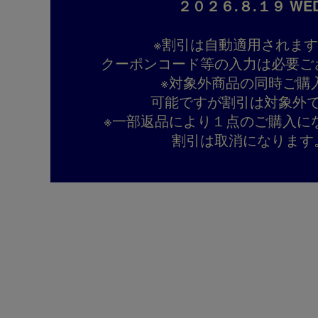
２０２６.８.１９ WE
※割引は自動適用されま
クーポンコード等の入力は必要ご
※対象外商品の同時ご購
可能ですが割引は対象外
※一部返品により１点のご購入に
割引は取消になります