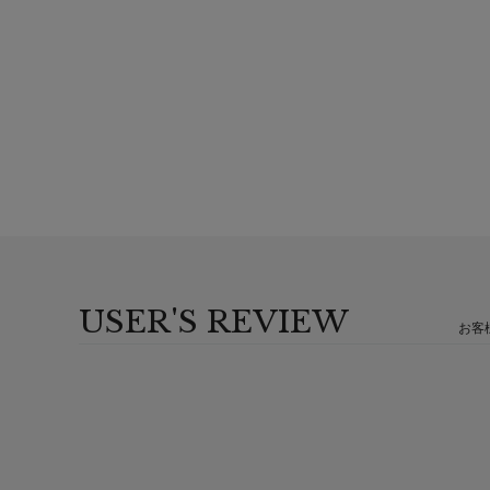
USER'S REVIEW
お客