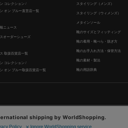
ン コレクション /
スタイリング（メンズ）
ン オン ブルー直営店一覧
スタイリング（ウィメンズ）
メタインソール
報ニュース
靴のサイズとフィッティング
スオーダーシューズ
靴の着用・靴べら・脱ぎ方
靴のお手入れ方法・保管方法
ス 取扱百貨店一覧
靴の素材・製法
ン コレクション /
靴の用語辞典
ン オン ブルー取扱百貨店一覧
古物営業法に基づく表示
プライバシー規約・個人情報の取り扱い
カ
© Madras Inc. All rights reserved.