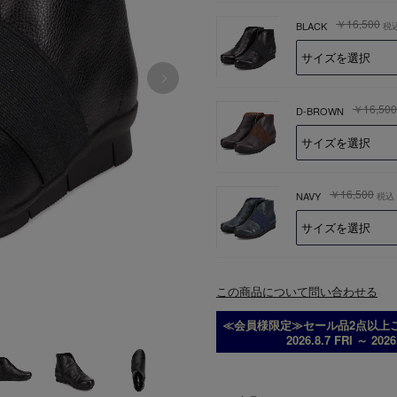
￥16,500
BLACK
税
￥16,500
D-BROWN
￥16,500
NAVY
税込
この商品について問い合わせる
≪会員様限定≫セール品2点以上ご
2026.8.7 FRI ～ 202