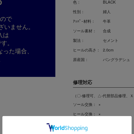
D
色：
BLACK
性別：
婦人
すので
ｱｯﾊﾟｰ材料：
牛革
ざいません。
ソール素材：
合成
入は
製法：
セメント
です。
なった場合、
ヒールの高さ：
2.0cm
。
原産国：
バングラデシュ
修理対応
（〇-修理可、△-代替部品修理、Ｘ
ソール交換：
×
ヒール交換：
×
リフト交換：
×