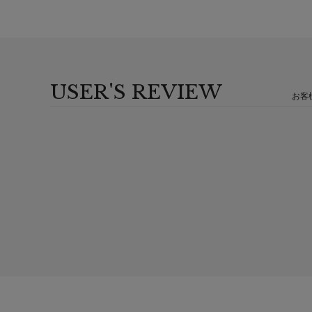
USER'S REVIEW
お客