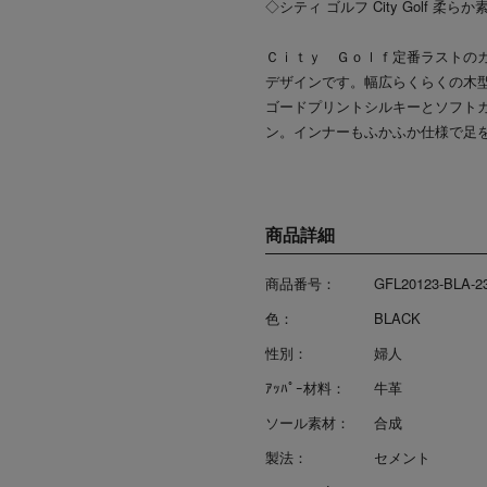
◇シティ ゴルフ City Golf
Ｃｉｔｙ Ｇｏｌｆ定番ラストの
デザインです。幅広らくらくの木
ゴードプリントシルキーとソフト
ン。インナーもふかふか仕様で足
商品詳細
商品番号：
GFL20123-BLA-2
色：
BLACK
性別：
婦人
ｱｯﾊﾟｰ材料：
牛革
ソール素材：
合成
製法：
セメント