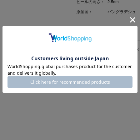
ヒールの高さ：
2.5cm
原産国：
バングラデシュ
修理対応
（〇-修理可、△-代替部品修理、Ｘ
ソール交換：
×
ヒール交換：
×
リフト交換：
×