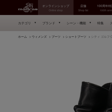
オンラインショップ
店舗
100周年
Online shop
Shop list
100th anni
カテゴリ
ブランド
シーン・機能
特集
ホーム
>
ウィメンズ
>
ブーツ
>
ショートブーツ
>
シティ ゴルフ 