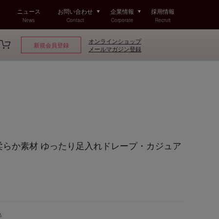
ニュース
お問い合わせ
企業情報
採用情報
News
Contact
Corporate
Recruit
オンラインショップ
新規会員登録
メールマガジン登録
olf 柔らか素材 ゆったり足入れドレープ・カジュア
込