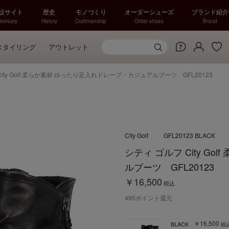
特設サイト
歴史
モノづくり
オーダーシューズ
ブランド紹介
versary
History
Craftmanship
Order shoes
Brand
スタイリング
アウトレット
City Golf 柔らか素材 ゆったり足入れドレープ・カジュアルブーツ GFL20123
City Golf
GFL20123 BLACK
シティ ゴルフ City G
ルブーツ GFL20123
￥16,500
税込
495
ポイント還元
￥16,500
BLACK
税