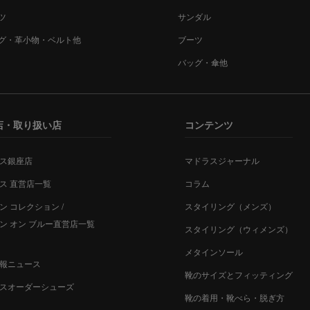
ツ
サンダル
グ・革小物・ベルト他
ブーツ
バッグ・傘他
店・取り扱い店
コンテンツ
ス銀座店
マドラスジャーナル
ス 直営店一覧
コラム
ン コレクション /
スタイリング（メンズ）
ン オン ブルー直営店一覧
スタイリング（ウィメンズ）
メタインソール
報ニュース
靴のサイズとフィッティング
スオーダーシューズ
靴の着用・靴べら・脱ぎ方