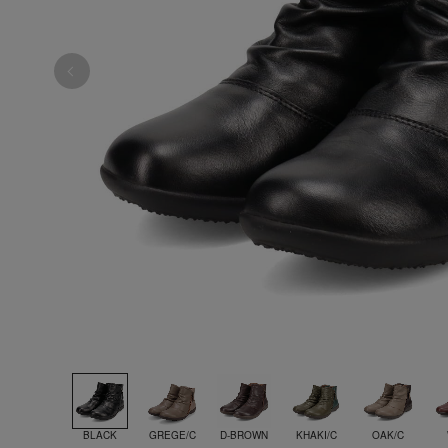
BLACK
GREGE/C
D-BROWN
KHAKI/C
OAK/C