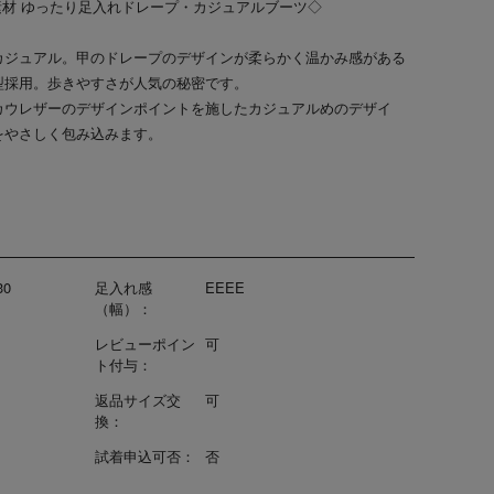
 柔らか素材 ゆったり足入れドレープ・カジュアルブーツ◇
カジュアル。甲のドレープのデザインが柔らかく温かみ感がある
型採用。歩きやすさが人気の秘密です。
カウレザーのデザインポイントを施したカジュアルめのデザイ
をやさしく包み込みます。
30
足入れ感
EEEE
（幅）：
レビューポイン
可
ト付与：
返品サイズ交
可
換：
試着申込可否：
否