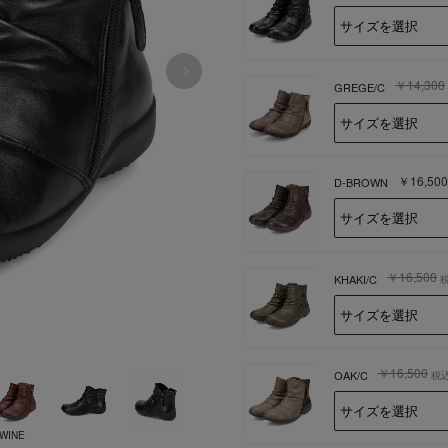
￥14,300
GREGE/C
￥16,500
D-BROWN
￥16,500
KHAKI/C
￥16,500
OAK/C
税
WINE