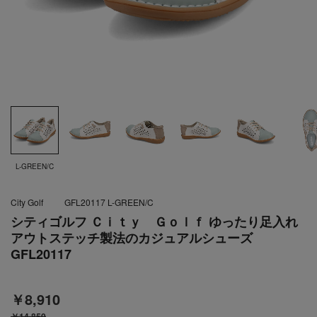
L-GREEN/C
City Golf
GFL20117 L-GREEN/C
シティゴルフ Ｃｉｔｙ Ｇｏｌｆ ゆったり足入れ
アウトステッチ製法のカジュアルシューズ
GFL20117
￥8,910
￥14,850