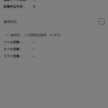
試着申込可否：
否
修理対応
（〇-修理可、△-代替部品修理、Ｘ-不可）
ソール交換：
×
ヒール交換：
×
リフト交換：
×