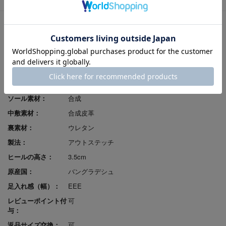
商品番号：
GFL20117-LGE-C-230
色：
L-GREEN/C
性別：
婦人
発売シーズン：
2022S/S
ｱｯﾊﾟｰ材料：
牛革
ソール素材：
合成
中敷素材：
合成皮革
裏素材：
ウレタン
製法：
アウトステッチ
ヒールの高さ：
3.5cm
原産国：
バングラデシュ
足入れ感（幅）：
EEE
レビューポイント付
可
与：
返品サイズ交換：
可