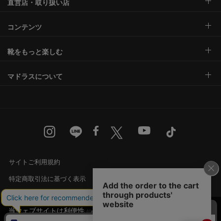
直営店・取り扱い店
コンテンツ
靴をもっと楽しむ
マドラスについて
サイトご利用規約
特定商取引法に基づく表示
古物営業法に基づく表示
当ウェブサイトは利便性、品質維持・向上を目的
プライバシー規約・個人情報の取り扱い
にCookieを使用しております。詳細は
プライバシ
承諾する