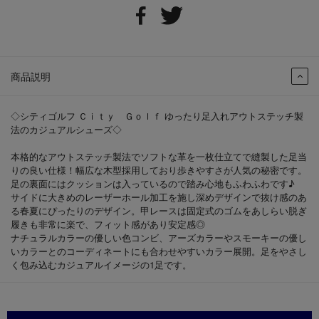
商品説明
◇シティゴルフ Ｃｉｔｙ Ｇｏｌｆ ゆったり足入れアウトステッチ製
法のカジュアルシューズ◇
本格的なアウトステッチ製法でソフトな革を一枚仕立てで縫製した足当
りの良い仕様！幅広な木型採用しており歩きやすさが人気の秘密です。
足の裏面にはクッションは入っているので踏み心地もふわふわです♪
サイドに大きめのレーザーホール加工を施し深めデザインで抜け感のあ
る春夏にぴったりのデザイン。甲レースは固定式のゴムをあしらい脱ぎ
履きも非常に楽で、フィット感があり安定感◎
ナチュラルカラーの優しい色コンビ、アーズカラーやスモーキーの優し
いカラーとのコーディネートにも合わせやすいカラー展開。足をやさし
く包み込むカジュアルイメージの1足です。