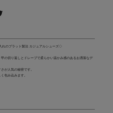
入れのプラット製法 カジュアルシューズ◇
。甲の切り返しとドレープで柔らかい温かみ感のあるお洒落なデ
すさが人気の秘密です。
しく包み込みます。