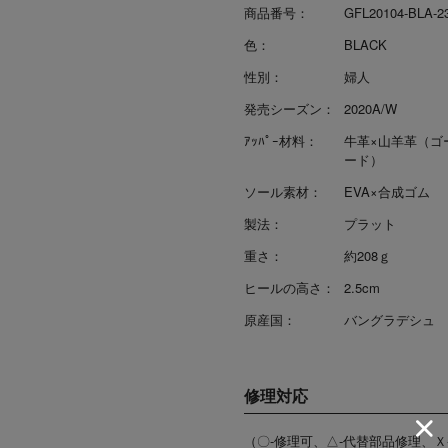
商品番号：
GFL20104-BLA-2
色：
BLACK
性別：
婦人
発売シーズン：
2020A/W
ｱｯﾊﾟｰ材料：
牛革×山羊革（ゴ
ード）
ソール素材：
EVA×合成ゴム
製法：
プラット
重さ：
約208ｇ
ヒールの高さ：
2.5cm
原産国：
バングラデシュ
修理対応
（〇-修理可、△-代替部品修理、Ｘ