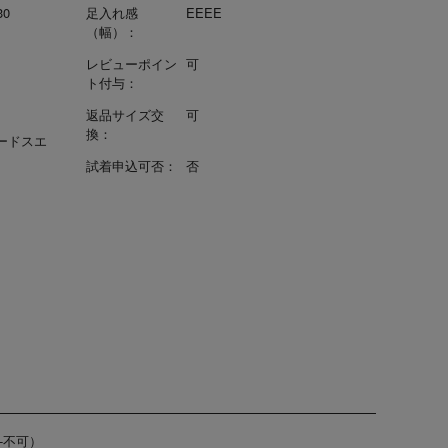
30
足入れ感
EEEE
（幅）：
レビューポイン
可
ト付与：
返品サイズ交
可
換：
ードスエ
試着申込可否：
否
-不可）