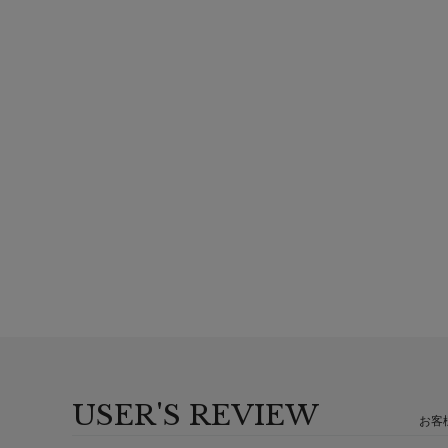
USER'S REVIEW
お客