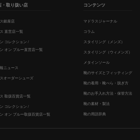
店・取り扱い店
コンテンツ
ス銀座店
マドラスジャーナル
ス 直営店一覧
コラム
ン コレクション /
スタイリング（メンズ）
ン オン ブルー直営店一覧
スタイリング（ウィメンズ）
メタインソール
報ニュース
靴のサイズとフィッティング
スオーダーシューズ
靴の着用・靴べら・脱ぎ方
靴のお手入れ方法・保管方法
ス 取扱百貨店一覧
靴の素材・製法
ン コレクション /
靴の用語辞典
ン オン ブルー取扱百貨店一覧