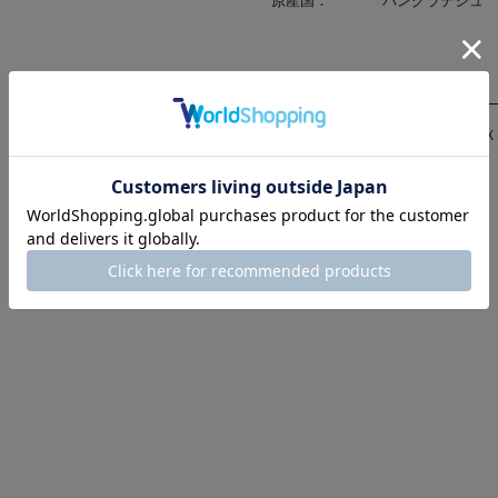
修理対応
（〇-修理可、△-代替部品修理、Ｘ
ソール交換：
×
ヒール交換：
×
リフト交換：
×