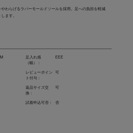
をやわらげるラバーモールドソールを採用。足への負担を軽減
トします。
-M
足入れ感
EEE
（幅）：
レビューポイン
可
ト付与：
返品サイズ交
可
換：
試着申込可否：
否