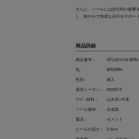
さらに、ソールには歩行時の衝撃
し、軽やかで快適な歩行をサポー
商品詳細
商品番号：
GFL20101A-BRN
色：
BROWN
性別：
婦人
発売シーズン：
2026S/S
ｱｯﾊﾟｰ材料：
山羊革×牛革
ソール素材：
合成底
製法：
セメント
ヒールの高さ：
3.5cm
原産国：
バングラデシュ