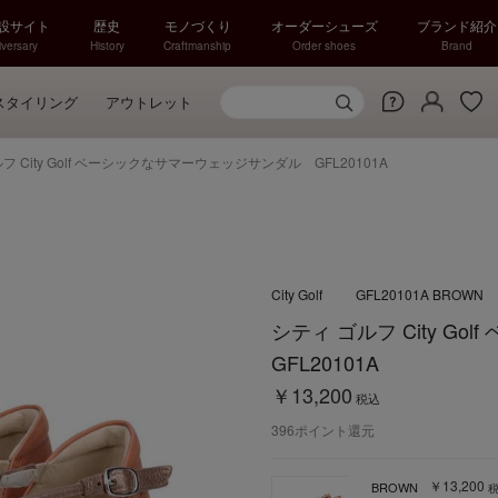
特設サイト
歴史
モノづくり
オーダーシューズ
ブランド紹介
versary
History
Craftmanship
Order shoes
Brand
スタイリング
アウトレット
フ City Golf ベーシックなサマーウェッジサンダル GFL20101A
City Golf
GFL20101A BROWN
シティ ゴルフ City 
GFL20101A
￥13,200
税込
396
ポイント還元
￥13,200
BROWN