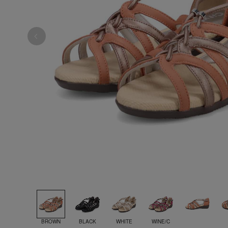
BROWN
BLACK
WHITE
WINE/C