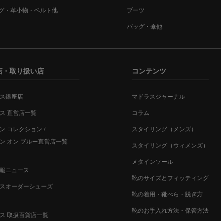
グ・革小物・ベルト他
ブーツ
バッグ・傘他
店・取り扱い店
コンテンツ
ス銀座店
マドラスジャーナル
ス 直営店一覧
コラム
ン コレクション /
スタイリング（メンズ）
ン オン ブルー直営店一覧
スタイリング（ウィメンズ）
メタインソール
報ニュース
靴のサイズとフィッティング
スオーダーシューズ
靴の着用・靴べら・脱ぎ方
靴のお手入れ方法・保管方法
ス 取扱百貨店一覧