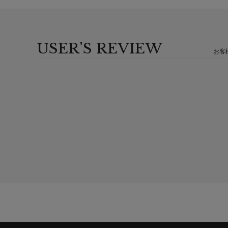
USER'S REVIEW
お客