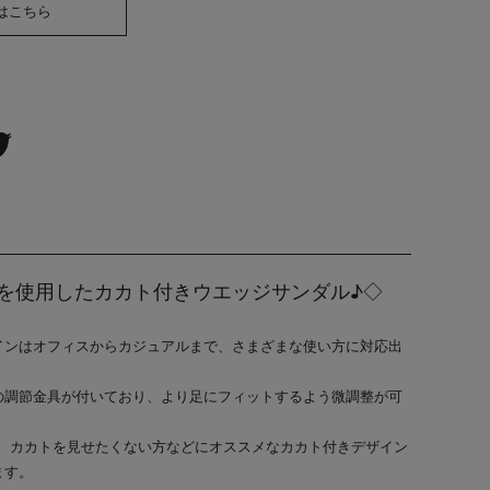
はこちら
トレザーを使用したカカト付きウエッジサンダル♪◇
インはオフィスからカジュアルまで、さまざまな使い方に対応出
の調節金具が付いており、より足にフィットするよう微調整が可
せ、カカトを見せたくない方などにオススメなカカト付きデザイン
ます。