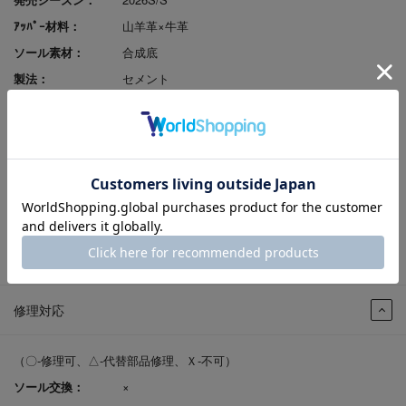
ｱｯﾊﾟｰ材料：
山羊革×牛革
ソール素材：
合成底
製法：
セメント
ヒールの高さ：
3.5cm
原産国：
バングラデシュ
足入れ感（幅）：
EEE
レビューポイント付
可
与：
返品サイズ交換：
可
試着申込可否：
否
修理対応
（〇-修理可、△-代替部品修理、Ｘ-不可）
ソール交換：
×