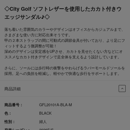
◇City Golf ソフトレザーを使用したカカト付きウ
エッジサンダル♪◇
落ち着いた雰囲気のカラーやデザインはオフィスからカジュアルまで、
さまざまな使い方に対応出来そうです。
甲の２本ストラップの間に可動式の調節金具が付いており、より足にフ
ィットするよう微調整が可能！
深めのデザインは安定感をUPさせ、カカトを見せたくない方などにオ
ススメなカカト付きデザインで足全体を支えるよう設計しています。
さらに、ソールには歩行時の衝撃をやわらげるラバーモールドソールを
採用。足への負担を軽減し、軽やかで快適な歩行をサポートします。
商品詳細
商品番号：
GFL20101A-BLA-M
色：
BLACK
性別：
婦人
発売シーズン：
2026S/S