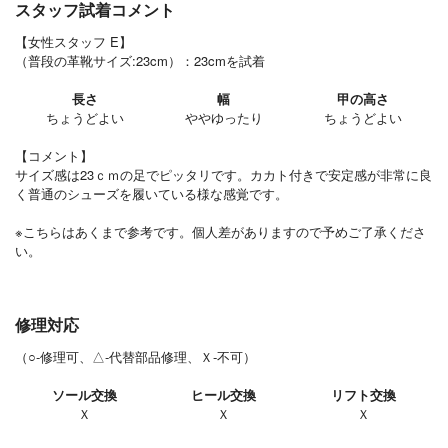
スタッフ試着コメント
【女性スタッフ E】
（普段の革靴サイズ:23cm）：23cmを試着
長さ
幅
甲の高さ
ちょうどよい
ややゆったり
ちょうどよい
【コメント】
サイズ感は23ｃｍの足でピッタリです。カカト付きで安定感が非常に良
く普通のシューズを履いている様な感覚です。
※こちらはあくまで参考です。個人差がありますので予めご了承くださ
い。
修理対応
（○-修理可、△-代替部品修理、Ｘ-不可）
ソール交換
ヒール交換
リフト交換
Ｘ
Ｘ
Ｘ