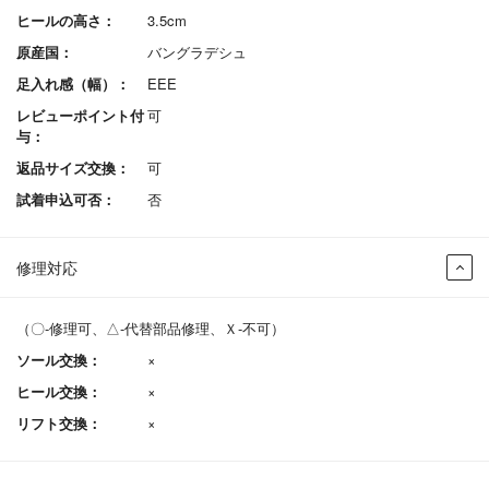
ヒールの高さ：
3.5cm
原産国：
バングラデシュ
足入れ感（幅）：
EEE
レビューポイント付
可
与：
返品サイズ交換：
可
試着申込可否：
否
修理対応
（〇-修理可、△-代替部品修理、Ｘ-不可）
ソール交換：
×
ヒール交換：
×
リフト交換：
×