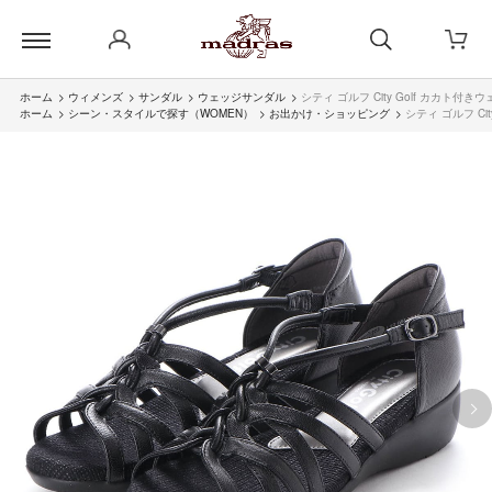
ホーム
>
ウィメンズ
>
サンダル
>
ウェッジサンダル
>
シティ ゴルフ City Golf カカト付き
ホーム
>
シーン・スタイルで探す（WOMEN）
>
お出かけ・ショッピング
>
シティ ゴルフ Ci