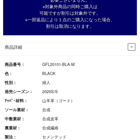
※対象外商品の同時ご購入は
可能ですが割引は対象外です。
※一部返品により１点のご購入になった場合、
割引は取消になります。
商品詳細
商品番号：
GFL20101-BLA-M
色：
BLACK
性別：
婦人
発売シーズン：
2020S/S
ｱｯﾊﾟｰ材料：
山羊革（ゴード）
ソール素材：
合成
中敷素材：
合成皮革
裏素材：
合成繊維
製法：
セメンテッド