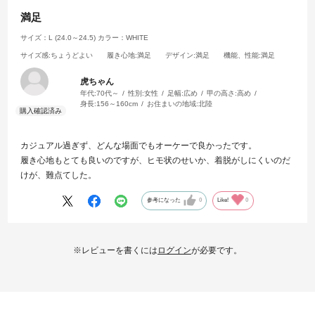
満足
サイズ：L (24.0～24.5)
カラー：WHITE
サイズ感
:ちょうどよい
履き心地
:満足
デザイン
:満足
機能、性能
:満足
虎ちゃん
年代:
70代～
性別:
女性
足幅:
広め
甲の高さ:
高め
身長:
156～160cm
お住まいの地域:
北陸
カジュアル過ぎず、どんな場面でもオーケーで良かったです。
履き心地もとても良いのですが、ヒモ状のせいか、着脱がしにくいのだ
けが、難点てした。
参考になった
0
Like!
0
※レビューを書くには
ログイン
が必要です。