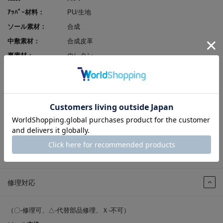
ｱｯﾊﾟｰ材料：
PU/生地
ソール素材：
合成
中敷素材：
合成皮革
裏素材：
ウレタン
ヒールの高さ：
3.0cm
原産国：
中国
足入れ感（幅）：
EEEE
レビューポイント付
可
与：
返品サイズ交換：
可
試着申込可否：
否
修理対応
（〇-修理可、△-代替部品修理、Ｘ-不可）