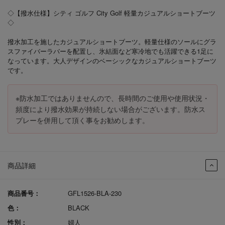
◇【撥水仕様】シティ ゴルフ City Golf 軽量カジュアルショートブーツ
◇
撥水加工を施したカジュアルショートブーツ。軽量仕様のソールにグラ
スファイバーラバーを配置し、氷結面など寒冷地でも活躍できる1足に
なっています。大人デザインのベーシックなカジュアルショートブーツ
です。
※防水加工ではありませんので、長時間のご使用や使用状況・
頻度により撥水効果が持続しない場合がございます。防水ス
プレーを併用して頂く事をお勧めします。
商品詳細
商品番号：
GFL1526-BLA-230
色：
BLACK
性別：
婦人