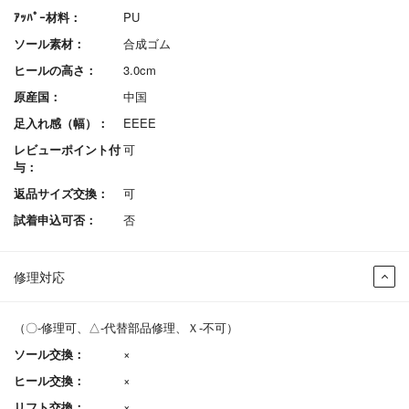
ｱｯﾊﾟｰ材料：
PU
ソール素材：
合成ゴム
ヒールの高さ：
3.0cm
原産国：
中国
足入れ感（幅）：
EEEE
レビューポイント付
可
与：
返品サイズ交換：
可
試着申込可否：
否
修理対応
（〇-修理可、△-代替部品修理、Ｘ-不可）
ソール交換：
×
ヒール交換：
×
リフト交換：
×