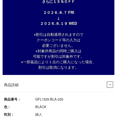
さらに１５％ＯＦＦ
２０２６.８.７ FRI
↓
２０２６.８.１９ WED
※割引は自動適用されますので
クーポンコード等の入力は
必要ございません。
※対象外商品の同時ご購入は
可能ですが割引は対象外です。
※一部返品により１点のご購入になった場合、
割引は取消になります。
商品詳細
商品番号：
GFL1525-BLA-230
色：
BLACK
性別：
婦人