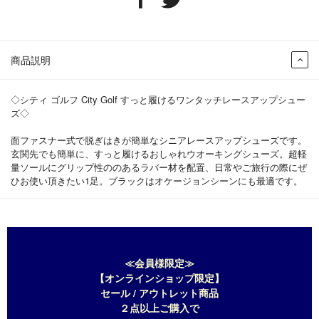
商品説明
◇シティ ゴルフ City Golf すっと履けるワンタッチレースアップシュー
ズ◇
面ファスナー式で脱ぎはきが簡単なシニアレースアップシューズです。
玄関先でも簡単に、すっと履けるおしゃれウオーキングシューズ。超軽
量ソールにグリップ性ののあるラバー材を配置、日常やご旅行の際にぜ
ひお使い頂きたい1足。ブラックはオケージョンシーンにも最適です。
≪会員様限定≫
【オンラインショップ限定】
セール / アウトレット商品
２点以上ご購入で