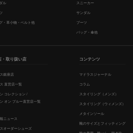
ダル
スニーカー
ツ
サンダル
グ・革小物・ベルト他
ブーツ
バッグ・傘他
店・取り扱い店
コンテンツ
ス銀座店
マドラスジャーナル
ス 直営店一覧
コラム
ン コレクション /
スタイリング（メンズ）
ン オン ブルー直営店一覧
スタイリング（ウィメンズ）
メタインソール
報ニュース
靴のサイズとフィッティング
スオーダーシューズ
靴の着用・靴べら・脱ぎ方