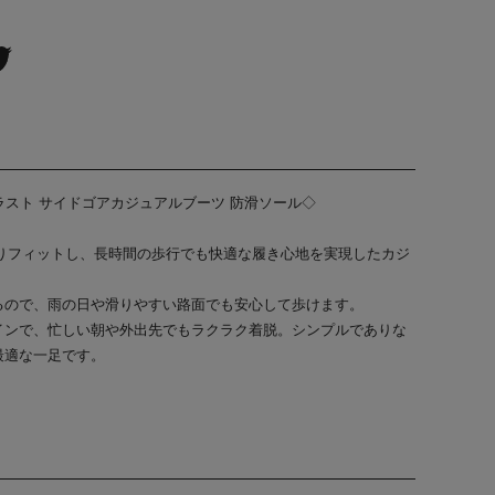
幅広4Eラスト サイドゴアカジュアルブーツ 防滑ソール◇
たりフィットし、長時間の歩行でも快適な履き心地を実現したカジ
るので、雨の日や滑りやすい路面でも安心して歩けます。
インで、忙しい朝や外出先でもラクラク着脱。シンプルでありな
最適な一足です。