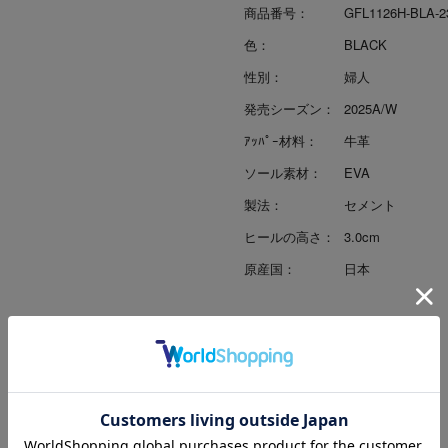
商品番号：
GFL1126H-BLA-2
色：
BLACK
性別：
婦人
発売シーズン：
2025A/W
ｱｯﾊﾟｰ材料：
牛革
ソール素材：
EVA
製法：
セメント
ヒールの高さ：
3.0cm
原産国：
日本