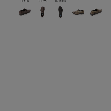
BLACK
BROWN
D-OAK/C