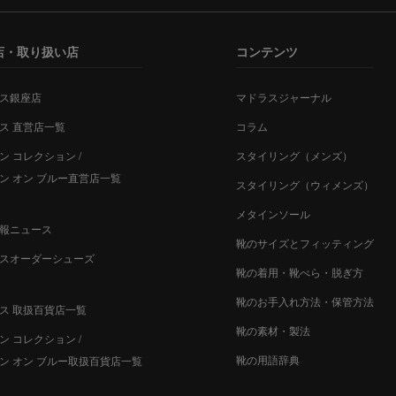
店・取り扱い店
コンテンツ
ス銀座店
マドラスジャーナル
ス 直営店一覧
コラム
ン コレクション /
スタイリング（メンズ）
ン オン ブルー直営店一覧
スタイリング（ウィメンズ）
メタインソール
報ニュース
靴のサイズとフィッティング
スオーダーシューズ
靴の着用・靴べら・脱ぎ方
靴のお手入れ方法・保管方法
ス 取扱百貨店一覧
靴の素材・製法
ン コレクション /
靴の用語辞典
ン オン ブルー取扱百貨店一覧