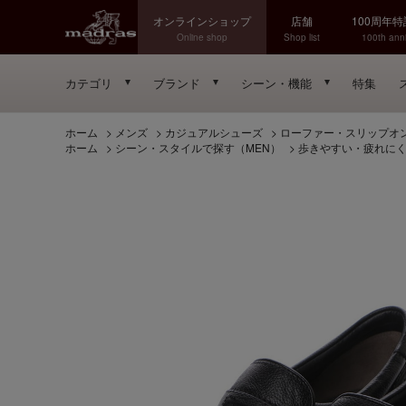
オンラインショップ
店舗
100周年
Online shop
Shop list
100th anni
カテゴリ
ブランド
シーン・機能
特集
ホーム
>
メンズ
>
カジュアルシューズ
>
ローファー・スリップオ
ホーム
>
シーン・スタイルで探す（MEN）
>
歩きやすい・疲れに