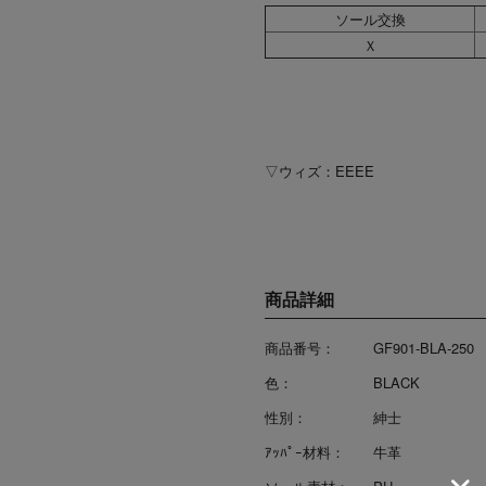
ソール交換
Ｘ
▽ウィズ：EEEE
商品詳細
商品番号：
GF901-BLA-250
色：
BLACK
性別：
紳士
ｱｯﾊﾟｰ材料：
牛革