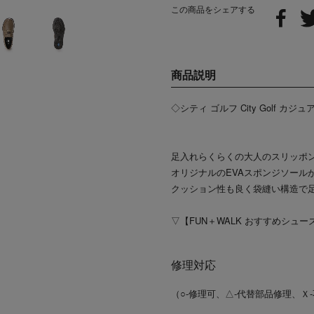
この商品をシェアする
商品説明
◇シティ ゴルフ City Golf カジ
足入れらくらくの大人のスリッポ
オリジナルのEVAスポンジソール
クッション性も良く袋縫い構造で
▽【FUN＋WALK おすすめシュー
修理対応
（○-修理可、△-代替部品修理、Ｘ