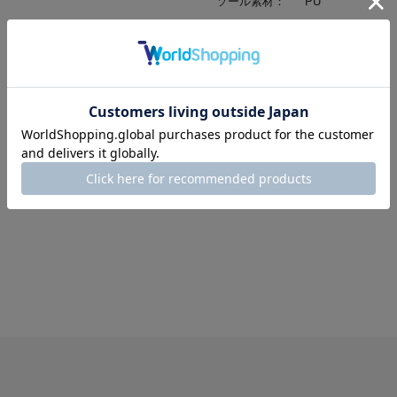
ソール素材：
PU
中敷素材：
合成皮革
裏素材：
合成皮革
製法：
セメント
原産国：
カンボジア