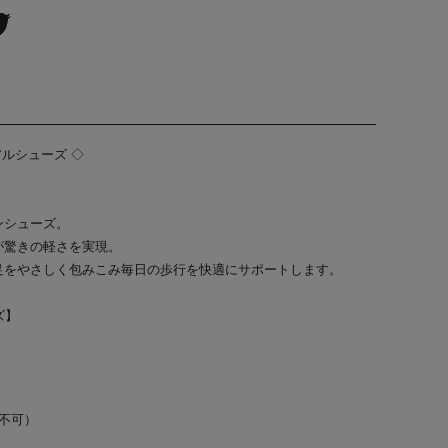
ュアルシューズ ◇
ンシューズ。
が驚きの軽さを実現。
足をやさしく包みこみ毎日の歩行を快適にサポートします。
ズ】
-不可）