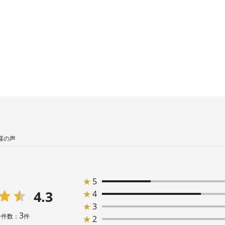
様の声
★
5
4.3
★
4
★
3
3
ー件数：
件
★
2