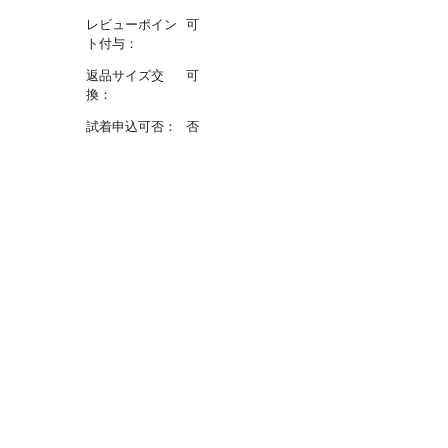
レビューポイン
可
ト付与：
返品サイズ交
可
換：
試着申込可否：
否