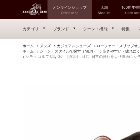
オンラインショップ
店舗
100周年
Online shop
Shop list
100th anni
カテゴリ
ブランド
シーン・機能
特集
ホーム
>
メンズ
>
カジュアルシューズ
>
ローファー・スリップオ
ホーム
>
シーン・スタイルで探す（MEN）
>
歩きやすい・疲れに
>
シティ ゴルフ City Golf 【撥水仕上げ】日常の歩行をより快適に 