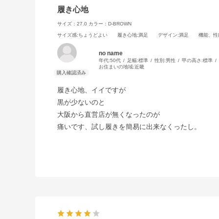
履き心地
サイズ：27.0
カラー：D-BROWN
サイズ感
:ちょうどよい
履き心地
:満足
デザイン
:満足
機能、性
no name
年代:
50代
足幅:
標準
性別:
男性
甲の高さ:
標準
お住まいの地域:
近畿
履き心地、イイですが
黒が少ないのと
大阪から直営店が無くなったのが
痛いです、試し履きを簡易に出来なくったし。