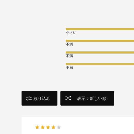
小さい
不満
不満
不満
絞り込み
表示：新しい順