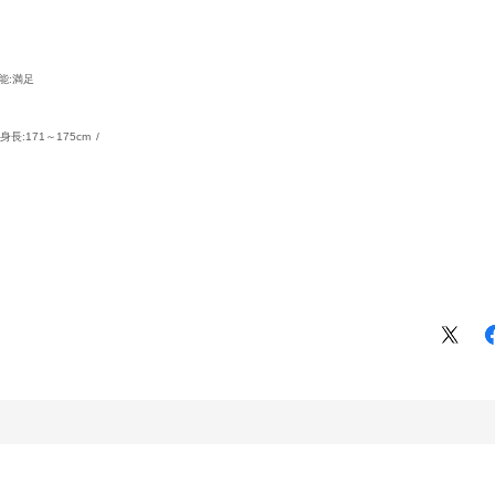
能
:満足
身長:
171～175cm