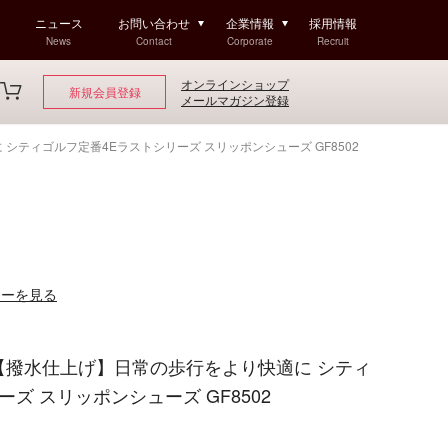
ニュース
お問い合わせ
企業情報
採用情報
News
Contact
Corporate
Recruit
オンラインショップ
新規会員登録
メールマガジン登録
適に シティゴルフ定番4Eラストシリーズ スリッポンシューズ GF8502
ューを見る
olf 【撥水仕上げ】日常の歩行をより快適に シティ
ズ スリッポンシューズ GF8502