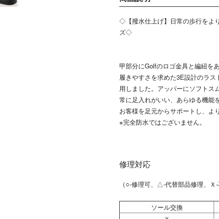
◇【撥水仕上げ】日常の歩行をより
ズ◇
甲部分にGolfのロゴ金具と編紐
履きやすさを求めた3E設計のラ
用しました。アッパーにソフトスム
常に足入れがいい、あらゆる機能
お客様を足元からサポートし、よ
※完全防水ではございません。
修理対応
（○-修理可、△-代替部品修理、Ｘ
ソール交換
Ｘ