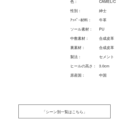
色：
CAMEL/C
性別：
紳士
ｱｯﾊﾟｰ材料：
牛革
ソール素材：
PU
中敷素材：
合成皮革
裏素材：
合成皮革
製法：
セメント
ヒールの高さ：
3.0cm
原産国：
中国
「シーン別一覧はこちら」