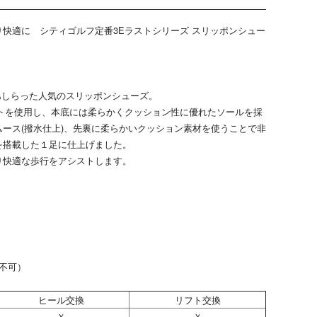
快適に シティゴルフ定番3Eラストシリーズ スリッポンシュー
をあしらった人気のスリッポンシューズ。
ストを使用し、本底には柔らかくクッション性に優れたソールを採
ース(撥水仕上)、先裏に柔らかいクッション素材を使うことで非
を搭載した１足に仕上げました。
り快適な歩行をアシストします。
-不可）
ヒール交換
リフト交換
Ｘ
Ｘ