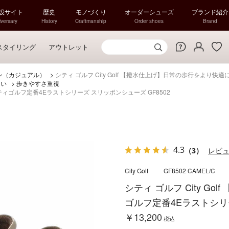
特設サイト
歴史
モノづくり
オーダーシューズ
ブランド紹介
versary
History
Craftmanship
Order shoes
Brand
スタイリング
アウトレット
ン（カジュアル）
>
シティ ゴルフ City Golf 【撥水仕上げ】日常の歩行をより快
くい
>
歩きやすさ重視
シティゴルフ定番4Eラストシリーズ スリッポンシューズ GF8502
4.3
（3）
レビ
City Golf
GF8502 CAMEL/C
シティ ゴルフ City G
ゴルフ定番4Eラストシリー
￥13,200
税込