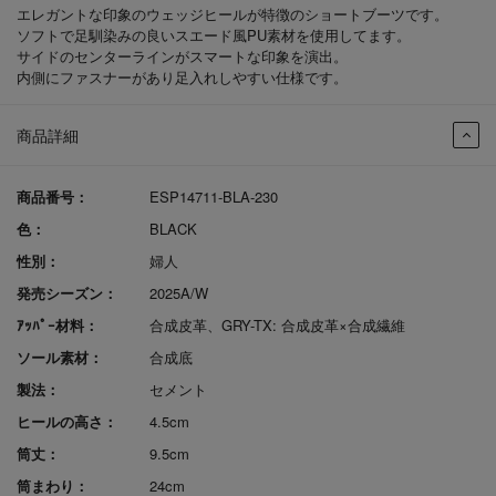
エレガントな印象のウェッジヒールが特徴のショートブーツです。
ソフトで足馴染みの良いスエード風PU素材を使用してます。
サイドのセンターラインがスマートな印象を演出。
内側にファスナーがあり足入れしやすい仕様です。
商品詳細
商品番号：
ESP14711-BLA-230
色：
BLACK
性別：
婦人
発売シーズン：
2025A/W
ｱｯﾊﾟｰ材料：
合成皮革、GRY-TX: 合成皮革×合成繊維
ソール素材：
合成底
製法：
セメント
ヒールの高さ：
4.5cm
筒丈：
9.5cm
筒まわり：
24cm