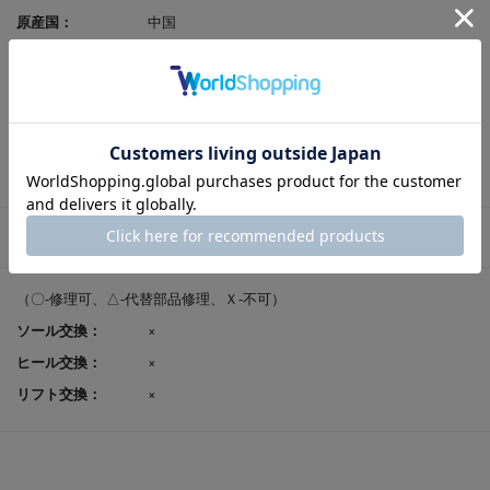
原産国：
中国
足入れ感（幅）：
3E相当
レビューポイント付
可
与：
返品サイズ交換：
可
試着申込可否：
否
修理対応
（〇-修理可、△-代替部品修理、Ｘ-不可）
ソール交換：
×
ヒール交換：
×
リフト交換：
×