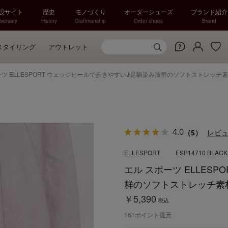
特設サイト
歴史
モノづくり
オーダーシューズ
ブランド紹介
versary
History
Craftmanship
Order shoes
Brand
スタイリング
アウトレット
ーツ ELLESPORT ウェッジヒールで歩きやすい♪足馴染み抜群のソフトストレッチ素材
4.0
（5）
レビ
ELLESPORT
ESP14710 BLACK
エル スポーツ ELLES
群のソフトストレッチ素材 
￥5,390
税込
161
ポイント還元