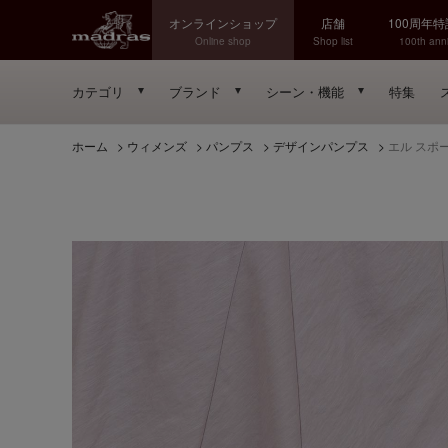
オンラインショップ
店舗
100周年
Online shop
Shop list
100th anni
カテゴリ
ブランド
シーン・機能
特集
ホーム
>
ウィメンズ
>
パンプス
>
デザインパンプス
>
エル スポ