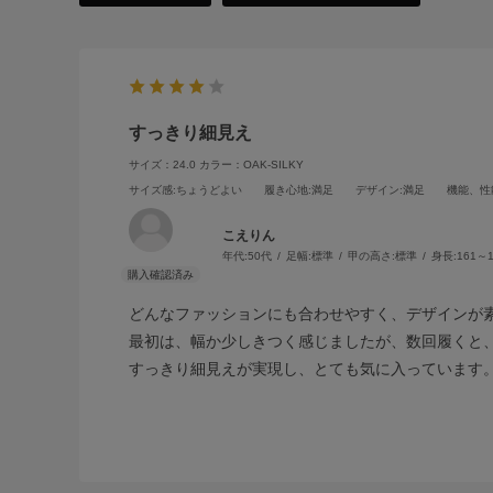
すっきり細見え
サイズ：24.0
カラー：OAK-SILKY
サイズ感
:ちょうどよい
履き心地
:満足
デザイン
:満足
機能、性
こえりん
年代:
50代
足幅:
標準
甲の高さ:
標準
身長:
161～1
どんなファッションにも合わせやすく、デザインが
最初は、幅か少しきつく感じましたが、数回履くと
すっきり細見えが実現し、とても気に入っています