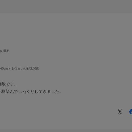
能
:満足
65cm
お住まいの地域:
関東
素敵です。
、馴染んでしっくりしてきました。
。