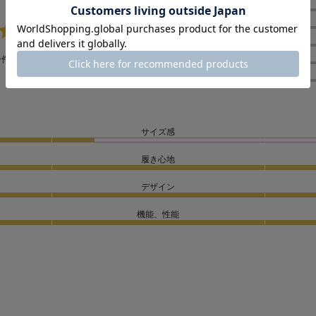
★
5
4.0
★
4
★
3
5
ー件数：
件
★
2
★
1
サイズ感
履き心地
デザイン
機能、性能