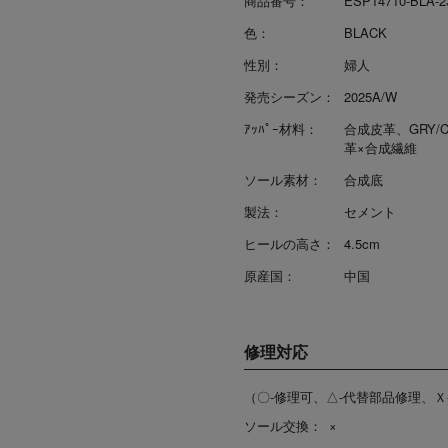
商品番号：
ESP14710-BLA-2
色：
BLACK
性別：
婦人
発売シーズン：
2025A/W
ｱｯﾊﾟｰ材料：
合成皮革、GRY/C
革×合成繊維
ソール素材：
合成底
製法：
セメント
ヒールの高さ：
4.5cm
原産国：
中国
修理対応
（〇-修理可、△-代替部品修理、Ｘ
ソール交換：
×