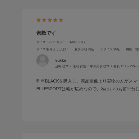
素敵です
サイズ：22.5
カラー：OAK-SILKY
サイズ感
:ちょうどよい
履き心地
:満足
デザイン
:満足
機能、性
yukko
足幅:
標準
性別:
女性
甲の高さ:
標準
身長:
151～155cm
昨年BLACKを購入し、商品画像より実物の方がスマ
ELLESPORTは幅が広めなので、私はいつも前半