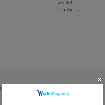
ヒール交換：
×
リフト交換：
×
様の声