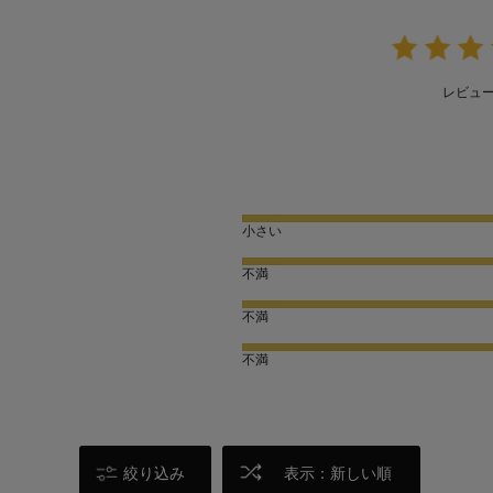
レビュ
小さい
不満
不満
不満
絞り込み
表示：新しい順