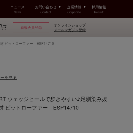
ニュース
お問い合わせ
企業情報
採用情報
News
Contact
Corporate
Recruit
オンラインショップ
新規会員登録
メールマガジン登録
 ビットローファー ESP14710
ューを見る
PORT ウェッジヒールで歩きやすい♪足馴染み抜
ビットローファー ESP14710