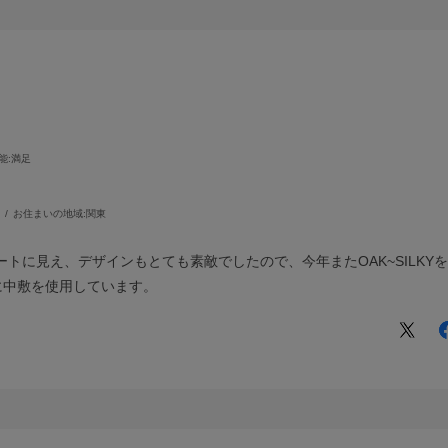
能
:満足
お住まいの地域:
関東
ートに見え、デザインもとても素敵でしたので、今年またOAK~SILKY
分に中敷を使用しています。