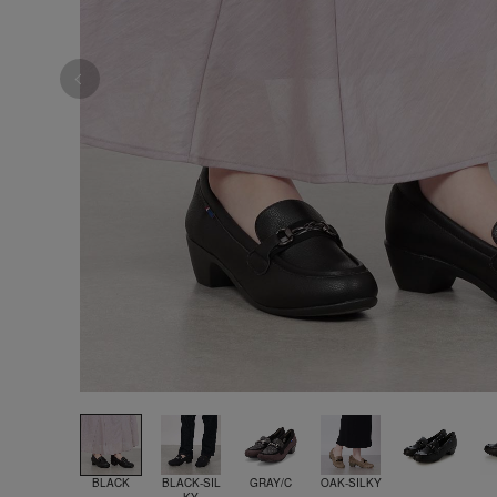
BLACK
BLACK-SIL
GRAY/C
OAK-SILKY