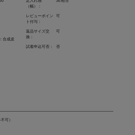
30
足入れ感
3E相当
（幅）：
レビューポイン
可
ト付与：
返品サイズ交
可
換：
: 合成皮
試着申込可否：
否
-不可）