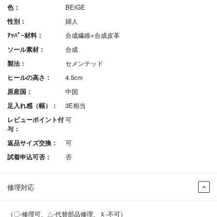
色：
BEIGE
性別：
婦人
ｱｯﾊﾟｰ材料：
合成繊維×合成皮革
ソール素材：
合成
製法：
セメンテッド
ヒールの高さ：
4.5cm
原産国：
中国
足入れ感（幅）：
3E相当
レビューポイント付
可
与：
返品サイズ交換：
可
試着申込可否：
否
修理対応
（〇-修理可、△-代替部品修理、Ｘ-不可）