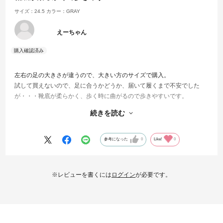
サイズ：24.5
カラー：GRAY
えーちゃん
左右の足の大きさが違うので、大きい方のサイズで購入。
試して買えないので、足に合うかどうか、届いて履くまで不安でした
が・・・靴底が柔らかく、歩く時に曲がるので歩きやすいです。
靴擦れもおきず、靴の中で、足指も動かせたので、履いた初日から歩き
続きを読む
やすかったです。春になって、白っぽい服を着るので、グレーの靴を探
してました。お誕生日ポイントを使わせて頂きありがとうございまし
た。
参考になった
0
Like!
0
※レビューを書くには
ログイン
が必要です。